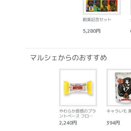
創業記念セット
5,280円
6
マルシェからのおすすめ
やわらか食感のプラ
キャラいも 
ントベース フロラン
タン アーモンド&レ
2,240円
394円
モン 8個