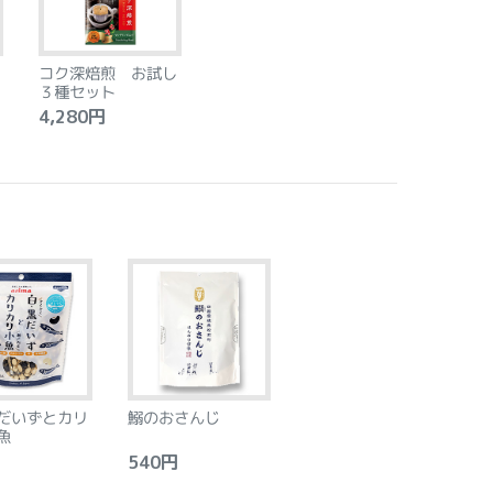
コク深焙煎 お試し
３種セット
4,280円
だいずとカリ
鰯のおさんじ
魚
540円