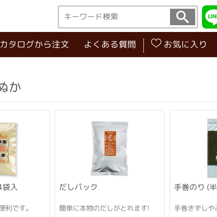
･カタログから注文
よくある質問
お気に入り
ぬか
4袋入
だしパック
手巻のり (半
便利です。
簡単に本物のだしがとれます!
手巻きずしや