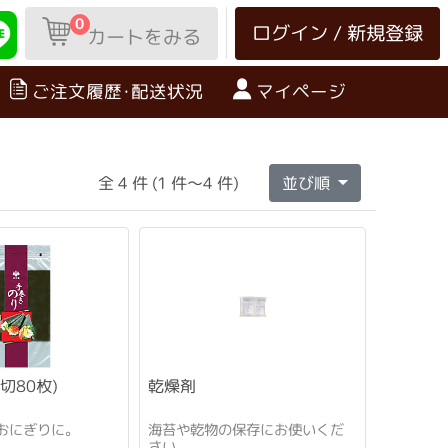
0
ログイン / 新規登録
カートをみる
ご注文履歴･配送状況
マイページ
全 4 件 (1 件～4 件)
並び順
切80枚)
乾燥剤
おにぎりに。
海苔や乾物の保存にお使いくだ
さい。