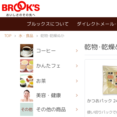
ブルックスについて
ダイレクトメール
TOP
水・食品
乾物･乾燥ぬか
乾物･乾燥
コーヒー
かんたフェ
お茶
美容・健康
かつおパック 2
その他の商品
使い切りパックで