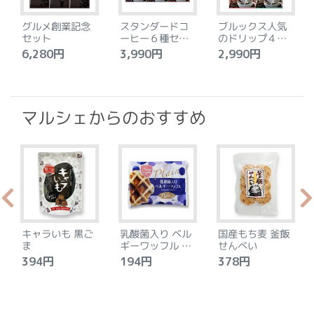
グルメ創業記念
スタンダードコ
ブルックス人気
セット
ーヒー６種セッ
のドリップ４種
ト
セット
6,280円
3,990円
2,990円
4
マルシェからのおすすめ
キャラいも 黒ご
乳酸菌入り ベル
国産もち麦 釜飯
ま
ギーワッフル プ
せんべい
レーン
394円
194円
378円