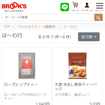
メニュー
マイページ
カート
TOP
ウェルネスティー(健康茶)
は〜わ行
は〜わ行
全 8 件 (1 件～8 件)
並び順
ローズヒップティー
大袋 水出し麦茶ティーバ
ッグ
ローズヒップ100％のハーブ
コクが深く、香ばしい！
ティー
1,640円
570円