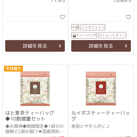
1,090円
713円
ノンカフェイン
大袋
ストレートティー
ティーバッグ
詳細を見る
詳細を見る
今月限り
はと麦茶ティーバッグ
ルイボスティーティーバッ
◆10割増量セット
グ
◆お買得◆期間限定◆1袋分の
美容とやすらぎに ♪
価格で2袋お届け★国産原料に
リニューアル！★