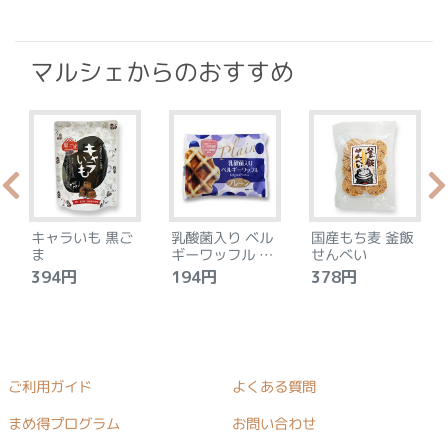
マルシェからのおすすめ
キャラいも 黒ご
乳酸菌入り ベル
国産もち麦 釜飯
ま
ギーワッフル プ
せんべい
レーン
394円
194円
378円
ご利用ガイド
よくある質問
まめ得プログラム
お問い合わせ