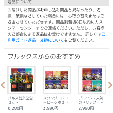
返品について
お届けした商品がお申し込み商品と異なったり、汚
損・破損などしていた場合には、お取り替えまたはご
返金させていただきます。商品到着後8日以内にカス
タマーセンターまでご連絡ください。ただし、お客様
のご都合による返品はお受けできません。 詳しくは
ご
利用ガイド返品・交換について
をご覧ください。
ブルックスからのおすすめ
グルメ創業記念
スタンダードコ
ブルックス人気
セット
ーヒー６種セッ
のドリップ４種
ト
セット
6,280円
3,990円
2,990円
4