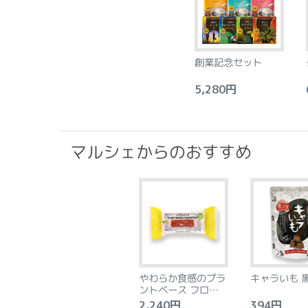
創業記念セット
5,280円
6
マルシェからのおすすめ
やわらか食感のプラ
キャラいも 
ントベース フロラン
タン アーモンド&レ
2,240円
394円