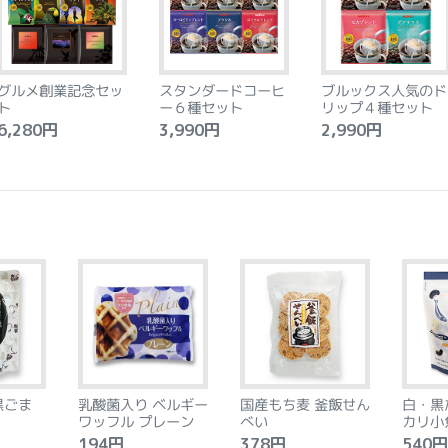
グルメ創業記念セッ
スタンダードコーヒ
ブルックス人気のド
ト
ー６種セット
リップ４種セット
,280円
3,990円
2,990円
黒ごま
乳酸菌入り ベルギー
国産もち麦 釜飯せん
白・黒
ワッフル プレーン
べい
カリ小
194円
378円
540円