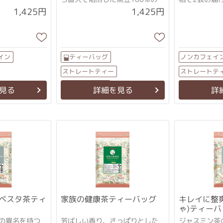
茶
「グルマール
1,425円
1,425円
の）」の異名
イン
ノンカフェイ
ティーバッグ
ストレートティー
ストレートテ
ノンカフェイン
ティーバッ
見る
詳細を見る
詳
ベスタ茶ティ
家族の健康茶ティーバッグ
キレイに整
ゃ)ティーバ
の異名を持つ
芳ばしい香り、さっぱりとした
ジャスミン茶