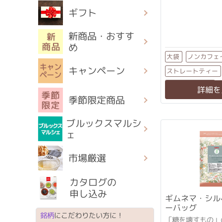
ギフト
新商品・おすす
め
ノンカフェ
大袋
キャンペーン
ストレートティー
ティーバッグ
詳細を
季節限定商品
ブルックスマルシ
ェ
市場厳選
カタログの
申し込み
ギムネマ・シル
ーバッグ
銘柄
にこだわりたい方に！
「糖を壊すもの」