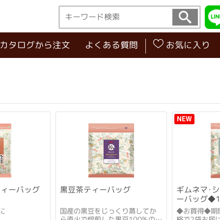
･カタログから注文
よくある質問
お気に入り
NEW
ティーバッグ
黒豆茶ティーバッグ
ギムネマ･
ーバッグ◆
に
国産の黒豆をじっくり蒸してか
◆お買得◆期
ら直火で焙煎した黒豆100%のお
格で2袋お届