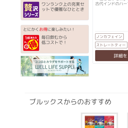
古代インドのハー
ワンランク上の充実セ
ットで優雅なひととき
とにかく
お得
に楽しみたい！
ノンカフェイン
毎日飲むから
低コストで！
ストレートティー
ティーバッグ
詳細を
ブルックスからのおすすめ