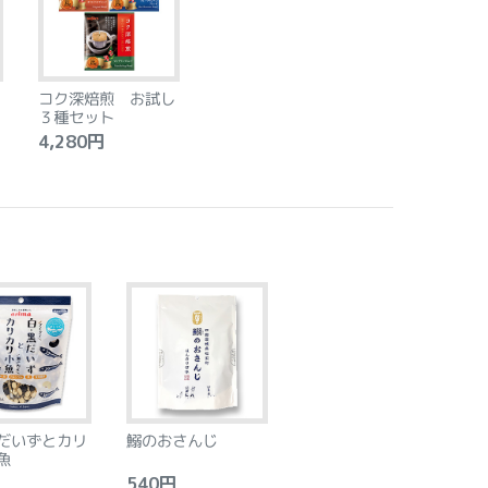
コク深焙煎 お試し
３種セット
4,280円
だいずとカリ
鰯のおさんじ
魚
540円