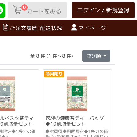
0
ログイン / 新規登録
カートをみる
ご注文履歴･配送状況
マイページ
全 8 件 (1 件～8 件)
並び順
今月限り
シルベスタ茶ティ
家族の健康茶ティーバッグ
10割増量セット
◆10割増量セット
間限定◆1袋分の価
◆お買得◆期間限定◆1袋分の価
け★
格で2袋お届け★芳ばしい香り、