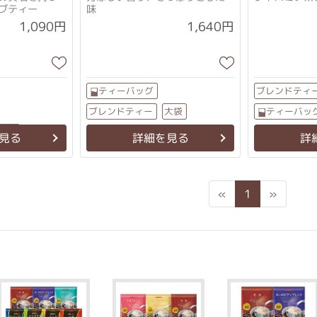
ブティー
味
1,090円
1,640円
ブレンドティ
ティーバッグ
ブレンドティー
ティーバッ
大袋
大袋
見る
詳細を見る
詳
Previous
Next
«
1
»