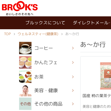
ブルックスについて
ダイレクトメール
ウェルネスティー(健康茶)
TOP
あ〜か行
あ〜か行
コーヒー
かんたフェ
お茶
美容・健康
国産 柿の葉茶
その他の商品
美容と健康のため