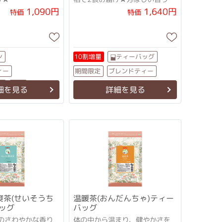
（糖を壊すも
さっぱりとした味
1,090円
1,640円
特価
特価
を持つ古代
ン
ティーバッグ
10割増量
ィー
ブレンドティー
期間限定
グ
大袋
細を見る
詳細を見る
爽茶(せいそうち
温暖茶(おんだんちゃ)ティー
ッグ
バッグ
のさわやかな香り
体の中から温まり、健やかさを