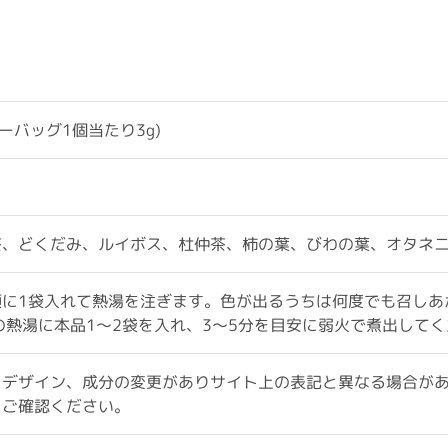
ィーバッグ1個当たり3g)
茶、どくだみ、ルイボス、杜仲茶、柿の葉、びわの葉、オタネ
須に1袋入れて熱湯を注ぎます。色が出るうちは何度でも召しあ
の熱湯に本品1～2袋を入れ、3～5分を目安に弱火で煮出して
、デザイン、成分の変更がありサイト上の表記と異なる場合が
をご確認ください。