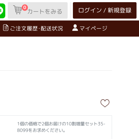
0
ログイン / 新規登録
カートをみる
ご注文履歴･配送状況
マイページ
1個の価格で2個お届けの10割増量セット35-
8099をお求めください。