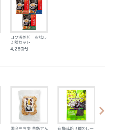
コク深焙煎 お試し
３種セット
4,280円
国産もち麦 釜飯せん
有機栽培 3種のレー
やわらか食感