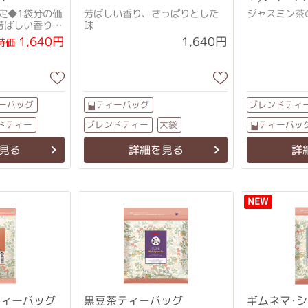
定◆1袋分の価
芳ばしい香り、さっぱりとした
ジャスミン茶
芳ばしい香り、
味
1,640円
1,640円
特価
ブレンドティ
ーバッグ
ティーバッグ
ドティー
ブレンドティー
ティーバッ
大袋
見る
詳細を見る
詳
NEW
ティーバッグ
黒豆茶ティーバッグ
ギムネマ･