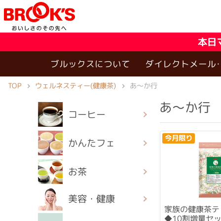
本日
ブルックスについて
ダイレクトメール
ウェルネスティー(健康茶)
TOP
あ〜か行
あ〜か行
コーヒー
今月限り
かんたフェ
お茶
美容・健康
家族の健康茶テ
◆10割増量セ