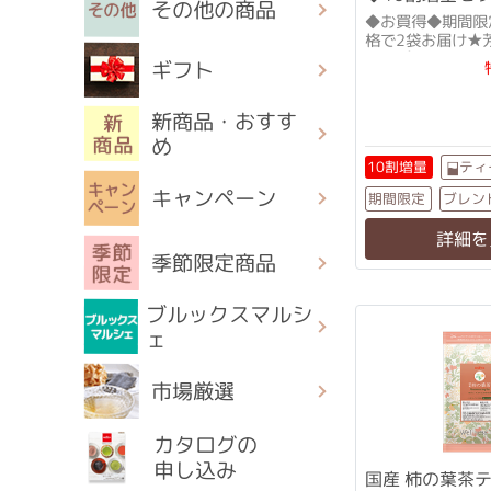
その他の商品
◆お買得◆期間限
格で2袋お届け★
さっぱりとした味
ギフト
新商品・おすす
め
ティ
10割増量
キャンペーン
ブレン
期間限定
詳細を
季節限定商品
ブルックスマルシ
ェ
市場厳選
カタログの
申し込み
国産 柿の葉茶