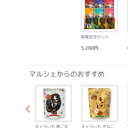
創業記念セット
5,280円
6
マルシェからのおすすめ
らか食感のプラ
キャラいも 黒ごま
キャラいも きなこ