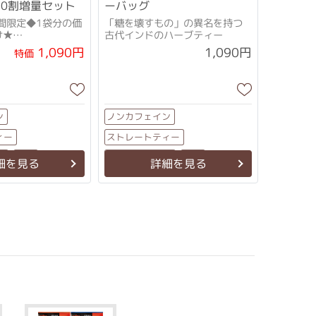
10割増量セット
ーバッグ
間限定◆1袋分の価
「糖を壊すもの」の異名を持つ
け★
古代インドのハーブティー
（糖を壊すも
1,090円
1,090円
特価
を持つ古代
ン
ノンカフェイン
ィー
ストレートティー
グ
ティーバッグ
大袋
大袋
細を見る
詳細を見る