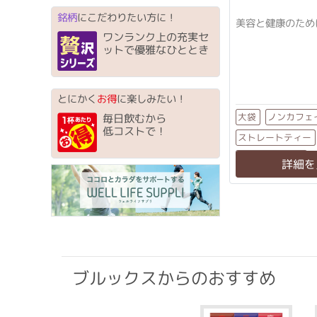
銘柄
にこだわりたい方に！
美容と健康のため
ワンランク上の充実セ
ットで優雅なひととき
とにかく
お得
に楽しみたい！
ノンカフェ
大袋
毎日飲むから
低コストで！
ストレートティー
ティーバッグ
詳細を
ブルックスからのおすすめ