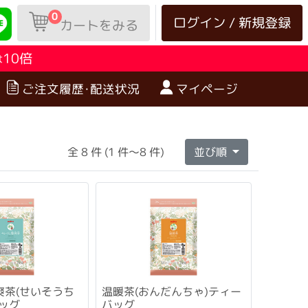
0
ログイン / 新規登録
カートをみる
10倍
は
ご注文履歴･配送状況
マイページ
全 8 件 (1 件～8 件)
並び順
爽茶(せいそうち
温暖茶(おんだんちゃ)ティー
ッグ
バッグ