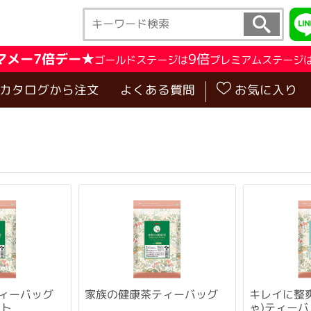
マメー7倍デー★
9倍
ゴールドステージは
プレミアムステージ
･カタログから注文
よくある質問
お気に入り
ィーバッグ
家族の健康茶ティーバッグ
キレイに整
ット
ゃ)ティーバ