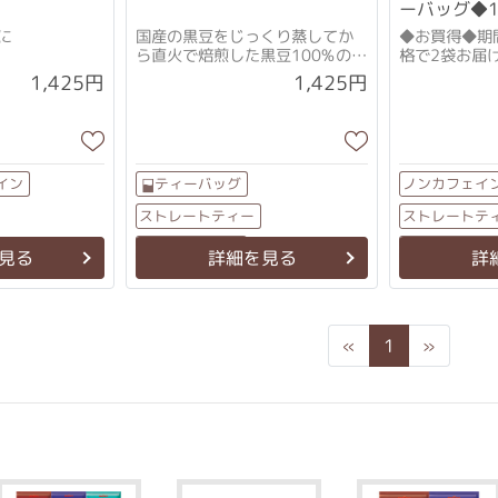
ーバッグ◆
に
国産の黒豆をじっくり蒸してか
◆お買得◆期
ら直火で焙煎した黒豆100%のお
格で2袋お届
茶
「グルマール
1,425円
1,425円
の）」の異名
イン
ノンカフェイ
ティーバッグ
ストレートティー
ストレートテ
ノンカフェイン
ティーバッ
見る
詳細を見る
詳
Previous
Next
«
1
»