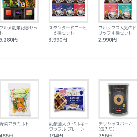
グルメ創業記念セッ
スタンダードコーヒ
ブルックス人気のド
ト
ー６種セット
リップ４種セット
,280円
3,990円
2,990円
野菜アラカルト
乳酸菌入り ベルギー
デリシャスバーム
ワッフル プレーン
(缶入り)
86円
194円
756円