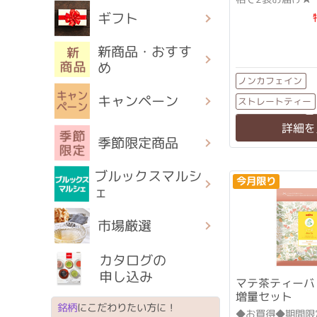
「グルマール（糖
ギフト
の）」の異名を持
新商品・おすす
め
ノンカフェイン
キャンペーン
ストレートティー
ティーバッグ
詳細を
季節限定商品
ブルックスマルシ
今月限り
ェ
市場厳選
カタログの
申し込み
マテ茶ティーバ
増量セット
銘柄
にこだわりたい方に！
◆お買得◆期間限