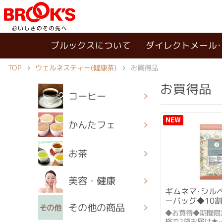
ブルックスについて
ダイレクトメール
ウェルネスティー(健康茶)
TOP
お買得品
お買得品
コーヒー
NEW
かんたフェ
お茶
美容・健康
ギムネマ･シル
ーバッグ◆10
その他の商品
◆お買得◆期間限
格で2袋お届け★