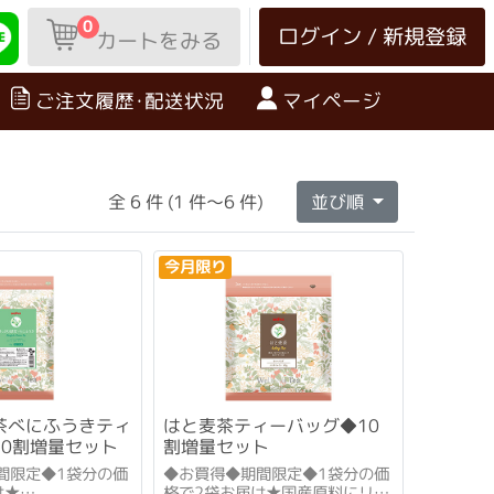
0
ログイン / 新規登録
カートをみる
ご注文履歴･配送状況
マイページ
全 6 件 (1 件～6 件)
並び順
今月限り
茶べにふうきティ
はと麦茶ティーバッグ◆10
10割増量セット
割増量セット
間限定◆1袋分の価
◆お買得◆期間限定◆1袋分の価
け★
格で2袋お届け★国産原料にリニ