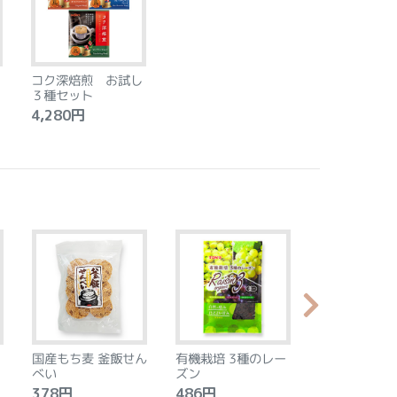
コク深焙煎 お試し
３種セット
4,280円
国産もち麦 釜飯せん
有機栽培 3種のレー
やわらか食感
べい
ズン
ントベース 
タン アーモ
378円
486円
2,240円