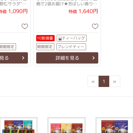
飲むサラダ”で
格で2袋お届け★芳ばしい香り、
！
さっぱりとした味
1,090円
1,640円
特価
特価
ティーバッグ
10割増量
ブレンドティー
期間限定
期間限定
見る
詳細を見る
Previous
Next
«
1
»