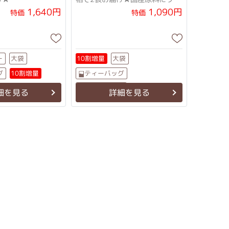
配合のさわやかな
ューアル！★
1,640円
1,090円
特価
特価
ー
10割増量
大袋
大袋
グ
ティーバッグ
10割増量
ノンカフェイン
細を見る
詳細を見る