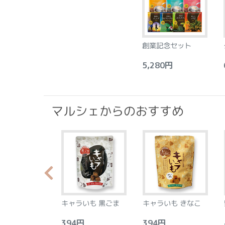
創業記念セット
5,280円
6
マルシェからのおすすめ
らか食感のプラ
キャラいも 黒ごま
キャラいも きなこ
ース フロラン
アーモンド&レ
0円
394円
394円
4