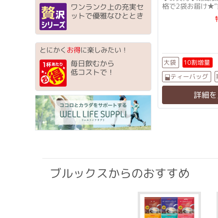
格で2袋お届け★“
ワンランク上の充実セ
元気にキ・レ・イ
ットで優雅なひととき
とにかく
お得
に楽しみたい！
10割増量
大袋
毎日飲むから
低コストで！
ティーバッグ
詳細を
ブルックスからのおすすめ