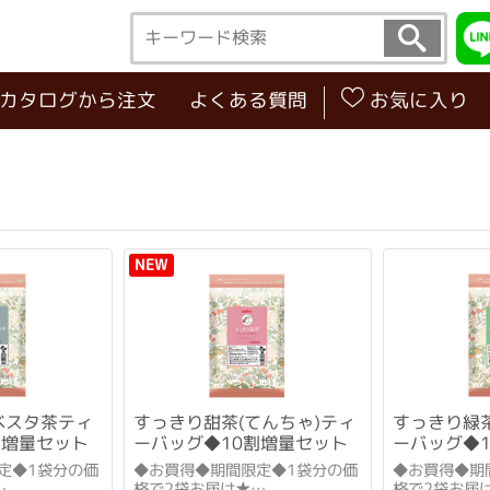
･カタログから注文
よくある質問
お気に入り
NEW
ベスタ茶ティ
すっきり甜茶(てんちゃ)ティ
すっきり緑
割増量セット
ーバッグ◆10割増量セット
ーバッグ◆
定◆1袋分の価
◆お買得◆期間限定◆1袋分の価
◆お買得◆期
格で2袋お届け★
格で2袋お届