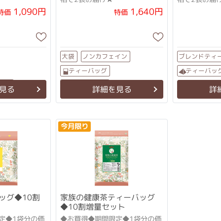
を壊すも
甜茶とシソ等の飲みやすいブレ
ペパーミント
1,090円
1,640円
特価
特価
つ古代
ンド茶
緑茶
ノンカフェイン
ブレンドティ
大袋
ティーバッグ
ティーバッ
ブレンドティー
大袋
見る
詳細を見る
詳
今月限り
ッグ◆10割
家族の健康茶ティーバッグ
◆10割増量セット
定◆1袋分の価
◆お買得◆期間限定◆1袋分の価