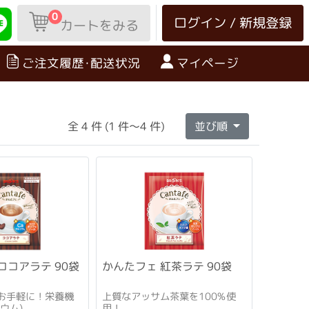
0
ログイン / 新規登録
カートをみる
ご注文履歴･配送状況
マイページ
全 4 件 (1 件～4 件)
並び順
ココアラテ 90袋
かんたフェ 紅茶ラテ 90袋
お手軽に！栄養機
上質なアッサム茶葉を100%使
ウム)
用！