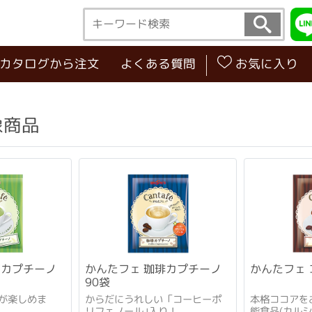
･カタログから注文
よくある質問
お気に入り
象商品
茶カプチーノ
かんたフェ 珈琲カプチーノ
かんたフェ 
90袋
が楽しめま
からだにうれしい「コーヒーポ
本格ココアを
リフェノール｣入り！
能食品(カルシ