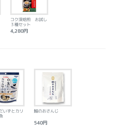
コク深焙煎 お試し
３種セット
4,280円
だいずとカリ
鰯のおさんじ
魚
540円