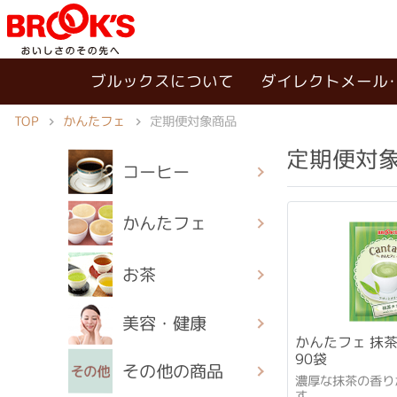
ブルックスについて
ダイレクトメール
TOP
かんたフェ
定期便対象商品
定期便対
コーヒー
かんたフェ
お茶
美容・健康
かんたフェ 抹
90袋
その他の商品
濃厚な抹茶の香り
す。