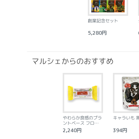
創業記念セット
5,280円
6
マルシェからのおすすめ
やわらか食感のプラ
キャラいも 
ントベース フロラン
タン アーモンド&レ
2,240円
394円
モン 8個