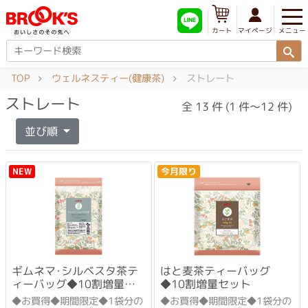
メニュー
マイページ
カート
TOP
ウェルネスティー(健康茶)
ストレート
ストレート
全 13 件 (1 件～12 件)
並び順
今月限り
NEW
ギムネマ･シルベスタ茶テ
はと麦茶ティーバッグ
ィーバッグ◆10割増量セ
◆10割増量セット
ット
◆お買得◆期間限定◆1袋分の
◆お買得◆期間限定◆1袋分の