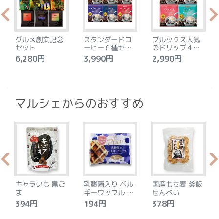
グルメ創業記念
スタンダードコ
ブルックス人気
セット
ーヒー６種セッ
のドリップ４種
ト
セット
6,280円
3,990円
2,990円
4
マルシェからのおすすめ
キャラいも 黒ご
乳酸菌入り ベル
国産もち麦 釜飯
ま
ギーワッフル プ
せんべい
レーン
394円
194円
378円