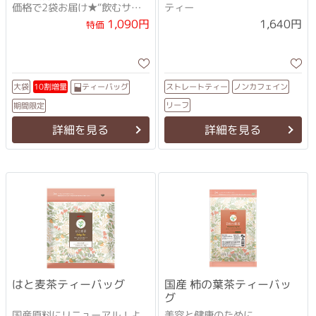
価格で2袋お届け★“飲むサラ
ティー
ダ”で元気にキ・レ・イ！
1,090円
1,640円
特価
ストレートティー
ノンカフェイン
ティーバッグ
10割増量
大袋
リーフ
期間限定
詳細を見る
詳細を見る
はと麦茶ティーバッグ
国産 柿の葉茶ティーバッ
グ
国産原料にリニューアル！よ
美容と健康のために