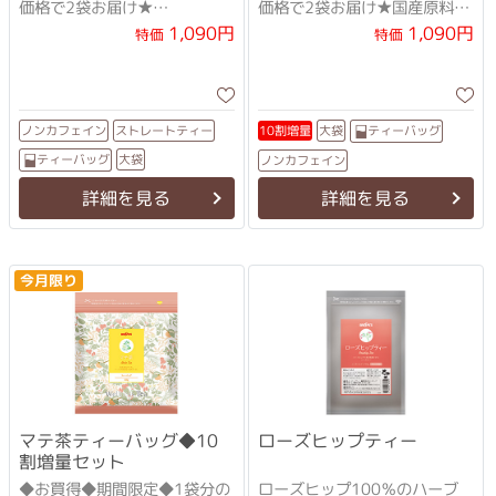
価格で2袋お届け★
価格で2袋お届け★国産原料に
「グルマール（糖を壊すも
リニューアル！★
1,090円
1,090円
特価
特価
の）」の異名を持つ古代
ストレートティー
ノンカフェイン
ティーバッグ
10割増量
大袋
ティーバッグ
大袋
ノンカフェイン
詳細を見る
詳細を見る
今月限り
マテ茶ティーバッグ◆10
ローズヒップティー
割増量セット
◆お買得◆期間限定◆1袋分の
ローズヒップ100％のハーブ