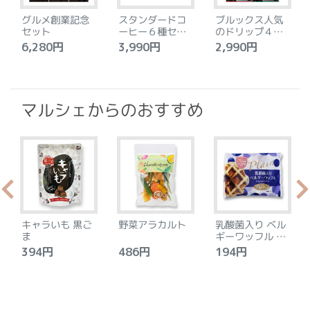
グルメ創業記念
スタンダードコ
ブルックス人気
セット
ーヒー６種セッ
のドリップ４種
ト
セット
6,280円
3,990円
2,990円
4
マルシェからのおすすめ
キャラいも 黒ご
野菜アラカルト
乳酸菌入り ベル
ま
ギーワッフル プ
レーン
394円
486円
194円