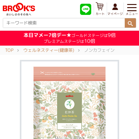
メニュー
マイページ
カート
本日マメー7倍デー★
9倍
ゴールドステージは
10倍
プレミアムステージは
TOP
ウェルネスティー(健康茶)
ノンカフェイン