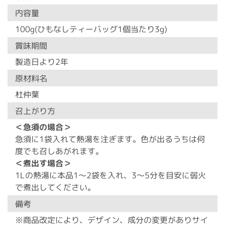
内容量
100g(ひもなしティーバッグ1個当たり3g)
賞味期間
製造日より2年
原材料名
杜仲葉
召上がり方
＜急須の場合＞
急須に1袋入れて熱湯を注ぎます。色が出るうちは何
度でも召しあがれます。
＜煮出す場合＞
1Lの熱湯に本品1～2袋を入れ、3～5分を目安に弱火
で煮出してください。
備考
※商品改定により、デザイン、成分の変更がありサイ