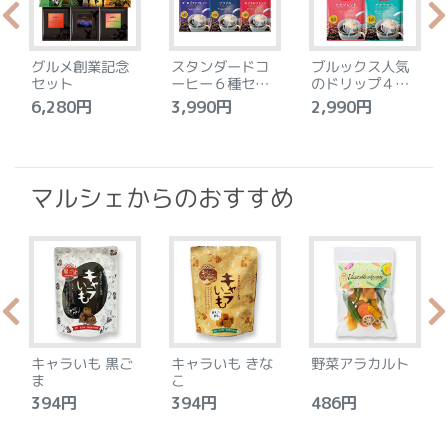
グルメ創業記念
スタンダードコ
ブルックス人気
セット
ーヒー６種セッ
のドリップ４種
ト
セット
6,280円
3,990円
2,990円
4
マルシェからのおすすめ
キャラいも 黒ご
キャラいも きな
野菜アラカルト
ま
こ
394円
394円
486円