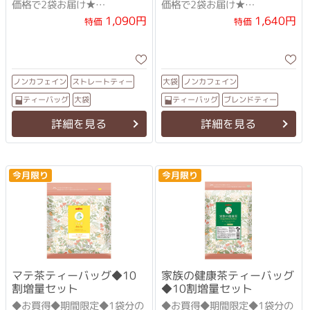
価格で2袋お届け★
価格で2袋お届け★
「グルマール（糖を壊すも
甜茶とシソ等の飲みやすいブ
1,090円
1,640円
特価
特価
の）」の異名を持つ古代
レンド茶
ストレートティー
ノンカフェイン
ノンカフェイン
大袋
ブレンドティー
ティーバッグ
ティーバッグ
大袋
詳細を見る
詳細を見る
今月限り
今月限り
マテ茶ティーバッグ◆10
家族の健康茶ティーバッグ
割増量セット
◆10割増量セット
◆お買得◆期間限定◆1袋分の
◆お買得◆期間限定◆1袋分の