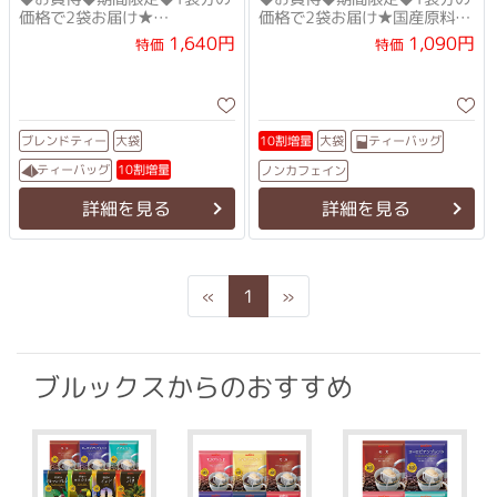
価格で2袋お届け★
価格で2袋お届け★国産原料に
ペパーミント配合のさわやか
リニューアル！★
1,640円
1,090円
特価
特価
な緑茶
ブレンドティー
ティーバッグ
10割増量
大袋
大袋
ティーバッグ
10割増量
ノンカフェイン
詳細を見る
詳細を見る
Previous
Next
«
1
»
ブルックスからのおすすめ