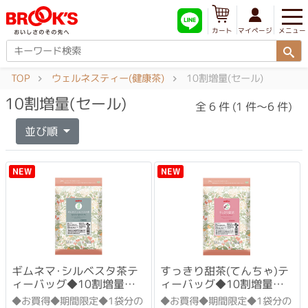
メニュー
マイページ
カート
TOP
ウェルネスティー(健康茶)
10割増量(セール)
10割増量(セール)
全 6 件 (1 件～6 件)
並び順
NEW
NEW
ギムネマ･シルベスタ茶テ
すっきり甜茶(てんちゃ)テ
ィーバッグ◆10割増量セ
ィーバッグ◆10割増量セ
ット
ット
◆お買得◆期間限定◆1袋分の
◆お買得◆期間限定◆1袋分の