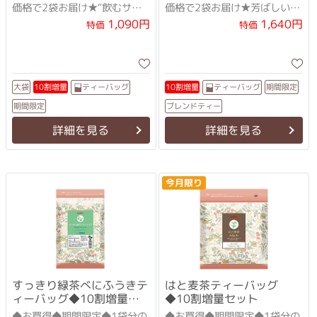
価格で2袋お届け★“飲むサラ
価格で2袋お届け★芳ばしい香
ダ”で元気にキ・レ・イ！
り、さっぱりとした味
1,090円
1,640円
特価
特価
ティーバッグ
ティーバッグ
10割増量
10割増量
期間限定
大袋
ブレンドティー
期間限定
詳細を見る
詳細を見る
今月限り
すっきり緑茶べにふうきテ
はと麦茶ティーバッグ
ィーバッグ◆10割増量セ
◆10割増量セット
ット
◆お買得◆期間限定◆1袋分の
◆お買得◆期間限定◆1袋分の