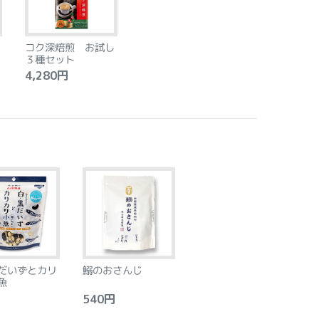
コク深焙煎 お試し
３種セット
4,280円
だいずとカリ
鰯のおさんじ
魚
540円