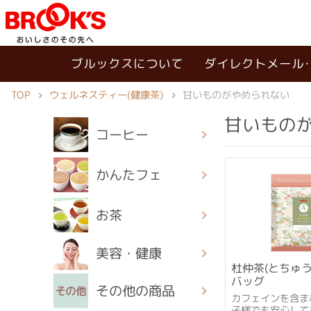
ブルックスについて
ダイレクトメール
ウェルネスティー(健康茶)
TOP
甘いものがやめられない
甘いもの
コーヒー
かんたフェ
お茶
美容・健康
杜仲茶(とちゅ
バッグ
その他の商品
カフェインを含ま
子様でも安心して