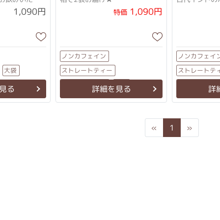
「グルマール（糖を壊すも
1,090円
1,090円
特価
の）」の異名を持つ古代
ノンカフェイン
ノンカフェイ
ストレートティー
ストレートテ
大袋
ティーバッグ
ティーバッ
大袋
見る
詳細を見る
詳
Previous
Next
«
1
»