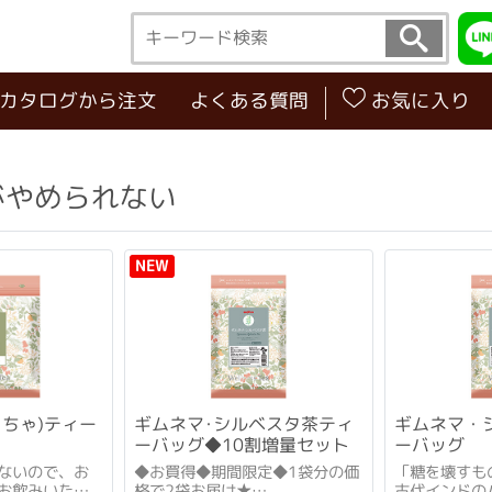
･カタログから注文
よくある質問
お気に入り
がやめられない
NEW
うちゃ)ティー
ギムネマ･シルベスタ茶ティ
ギムネマ・
ーバッグ◆10割増量セット
ーバッグ
ないので、お
◆お買得◆期間限定◆1袋分の価
「糖を壊すも
お飲みいただ
格で2袋お届け★
古代インドの