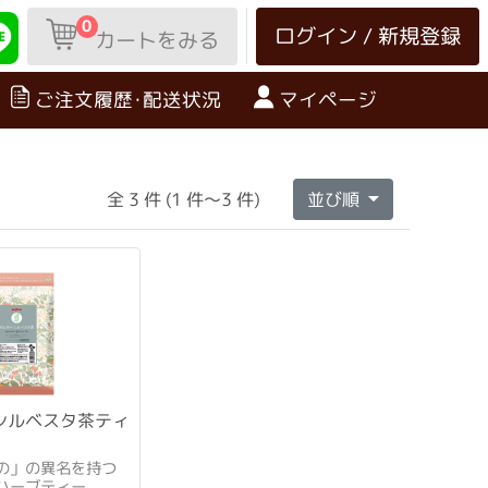
0
ログイン / 新規登録
カートをみる
ご注文履歴･配送状況
マイページ
全 3 件 (1 件～3 件)
並び順
シルベスタ茶ティ
の」の異名を持つ
ハーブティー