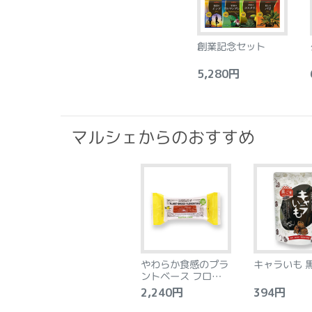
創業記念セット
5,280円
6
マルシェからのおすすめ
やわらか食感のプラ
キャラいも 
ントベース フロラン
タン アーモンド&レ
2,240円
394円
モン 8個