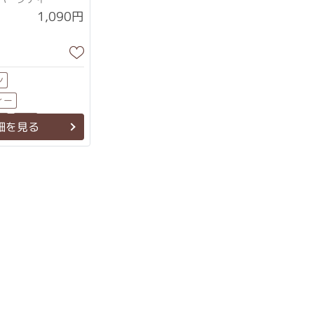
1,090円
ン
ィー
グ
大袋
細を見る