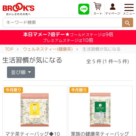
メニュー
マイページ
カート
本日マメー7倍デー★
9倍
ゴールドステージは
10倍
プレミアムステージは
TOP
ウェルネスティー(健康茶)
生活習慣が気になる
生活習慣が気になる
全 5 件 (1 件～5 件)
並び順
今月限り
今月限り
マテ茶ティーバッグ◆10
家族の健康茶ティーバッグ