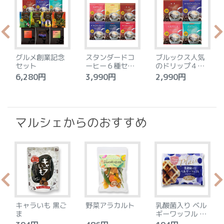
グルメ創業記念
スタンダードコ
ブルックス人気
セット
ーヒー６種セッ
のドリップ４種
ト
セット
6,280円
3,990円
2,990円
4
マルシェからのおすすめ
キャラいも 黒ご
野菜アラカルト
乳酸菌入り ベル
ま
ギーワッフル プ
レーン