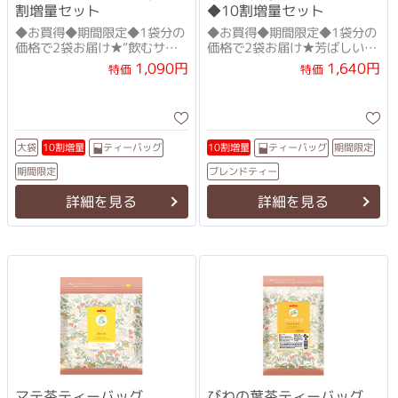
割増量セット
◆10割増量セット
◆お買得◆期間限定◆1袋分の
◆お買得◆期間限定◆1袋分の
価格で2袋お届け★“飲むサラ
価格で2袋お届け★芳ばしい香
ダ”で元気にキ・レ・イ！
り、さっぱりとした味
1,090円
1,640円
特価
特価
ティーバッグ
ティーバッグ
10割増量
10割増量
期間限定
大袋
ブレンドティー
期間限定
詳細を見る
詳細を見る
マテ茶ティーバッグ
びわの葉茶ティーバッグ