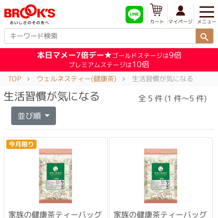
メニュー
マイページ
カート
本日マメー7倍デー★
9倍
ゴールドステージは
10倍
プレミアムステージは
TOP
ウェルネスティー(健康茶)
生活習慣が気になる
生活習慣が気になる
全 5 件 (1 件～5 件)
並び順
今月限り
家族の健康茶ティーバッグ
家族の健康茶ティーバッグ