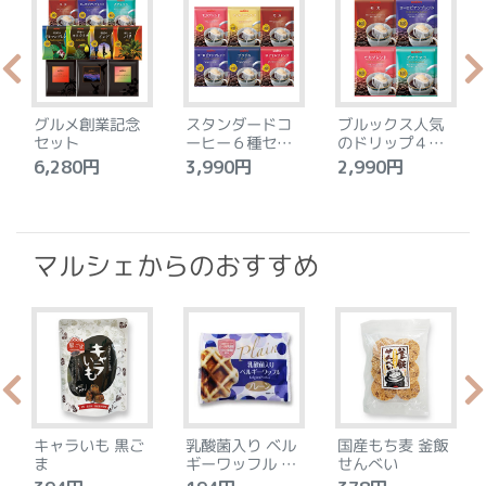
グルメ創業記念
スタンダードコ
ブルックス人気
セット
ーヒー６種セッ
のドリップ４種
ト
セット
6,280円
3,990円
2,990円
4
マルシェからのおすすめ
キャラいも 黒ご
乳酸菌入り ベル
国産もち麦 釜飯
ま
ギーワッフル プ
せんべい
レーン