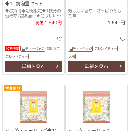
◆10割増量セット
◆お買得◆期間限定◆1袋分の
芳ばしい香り、さっぱりとし
価格で2袋お届け★芳ばしい香
た味
り、さっぱりとした味
1,640円
1,640円
特価
ブレンドティー
ティーバッグ
ティーバッグ
10割増量
期間限定
ブレンドティー
大袋
詳細を見る
詳細を見る
今月限り
マテ茶ティーバッグ◆10
マテ茶ティーバッグ