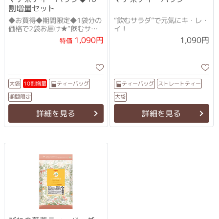
割増量セット
◆お買得◆期間限定◆1袋分の
“飲むサラダ”で元気にキ・レ・
価格で2袋お届け★“飲むサラ
イ！
ダ”で元気にキ・レ・イ！
1,090円
1,090円
特価
ストレートティー
ティーバッグ
ティーバッグ
10割増量
大袋
期間限定
大袋
詳細を見る
詳細を見る