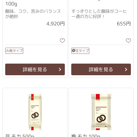
100g
酸味、コク、苦みのバランス
すっきりとした酸味がコーヒ
が絶妙
ー通の方に好評！
4,920円
655円
挽タイプ
豆タイプ
詳細を見る
詳細を見る
挽 モカ 100g
豆 モカ 500g