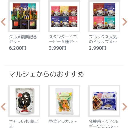
グルメ創業記念
スタンダードコ
ブルックス人気
セット
ーヒー６種セッ
のドリップ４種
ト
セット
6,280円
3,990円
2,990円
4
マルシェからのおすすめ
キャラいも 黒ご
野菜アラカルト
乳酸菌入り ベル
ま
ギーワッフル プ