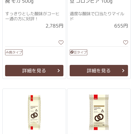
挽 モカ 500g
豆 コロンビア 100g
すっきりとした酸味がコーヒ
適度な酸味で口当たりマイル
ー通の方に好評！
ド
2,785円
655円
挽タイプ
豆タイプ
詳細を見る
詳細を見る