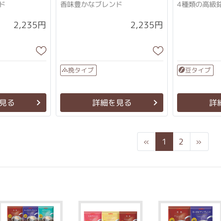
ド
香味豊かなブレンド
4種類の高級
2,235円
2,235円
挽タイプ
豆タイプ
見る
詳細を見る
詳
Previous
Next
«
1
2
»