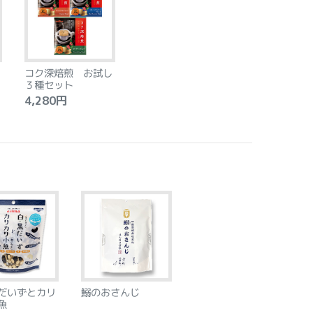
コク深焙煎 お試し
３種セット
4,280円
だいずとカリ
鰯のおさんじ
魚