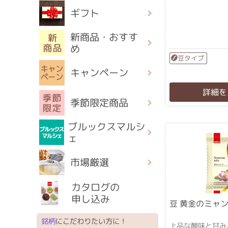
ギフト
新商品・おすす
め
豆タイプ
キャンペーン
詳細を
季節限定商品
ブルックスマルシ
ェ
市場厳選
カタログの
申し込み
銘柄
にこだわりたい方に！
上品な酸味と甘み