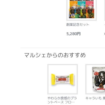
創業記念セット
5,280円
6
マルシェからのおすすめ
やわらか食感のプラ
キャラいも 
ントベース フロラン