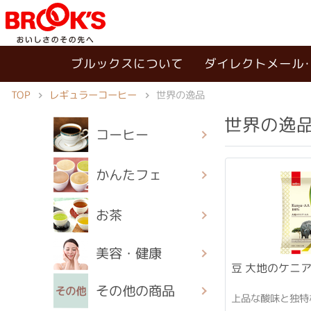
ブルックスについて
ダイレクトメール
TOP
レギュラーコーヒー
世界の逸品
世界の逸
コーヒー
かんたフェ
お茶
美容・健康
豆 大地のケニア・
その他の商品
上品な酸味と独特