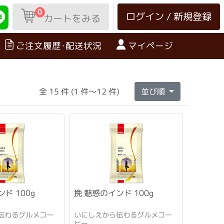
0
ログイン / 新規登録
カートをみる
ご注文履歴･配送状況
マイページ
全 15 件 (1 件～12 件)
並び順
ド 100g
挽 魅惑のインド 100g
伝わるグルメコー
いにしえから伝わるグルメコー
ヒー