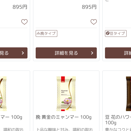
895円
895円
挽タイプ
豆タイプ
見る
詳細を見る
詳
挽 黄金のミャンマー 100g
豆 花のハワイコナブレンド
豆 黄金のミャンマー 100g
100g
、調和の取れ
上品な酸味と甘み、調和の取れ
豊かなコクと