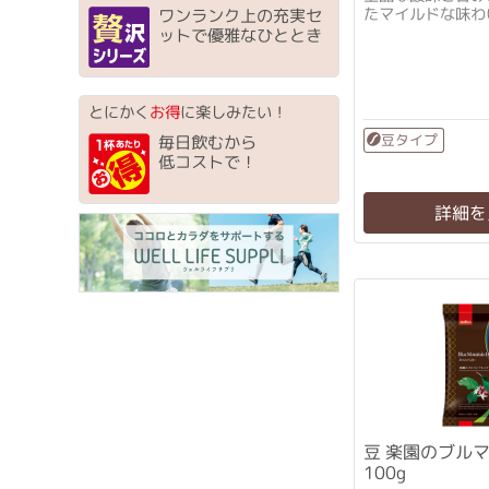
たマイルドな味わ
ワンランク上の充実セ
ットで優雅なひととき
とにかく
お得
に楽しみたい！
豆タイプ
毎日飲むから
低コストで！
詳細を
豆 楽園のブルマンブレンド
100g