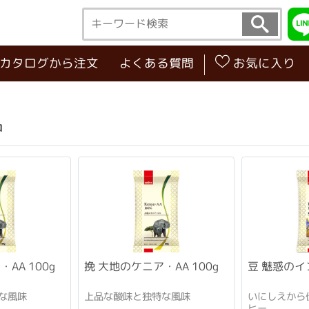
･カタログから注文
よくある質問
お気に入り
品
AA 100g
挽 大地のケニア・AA 100g
豆 魅惑のイン
な風味
上品な酸味と独特な風味
いにしえから
ヒー