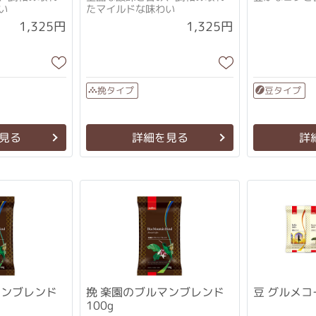
い
たマイルドな味わい
1,325円
1,325円
挽タイプ
豆タイプ
見る
詳細を見る
詳
挽 楽園のブルマンブレンド
豆 グルメコ
100g