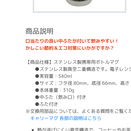
商品説明
口当たりの良い中ふたが付いて飲みやすい！
かしこい節約＆エコ対策にいかがですか？
【商品仕様】ステンレス製携帯用ボトルマグ
●ステンレス製真空二重構造です。電子レンジ
●実容量：340ml
●サイズ：フタ径 80mm、底径 66mm、高さ 1
●本体重量：310g
●中ふた（飲み口）付き
●ふた付き
※交換用部品については、よくある質問をご覧く
キャリーマグ 各部の説明はこちら
熱が逃げにくい真空構造で、コーヒーやお茶