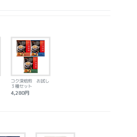
コク深焙煎 お試し
３種セット
4,280円