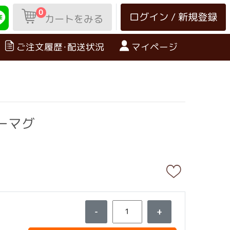
0
ログイン / 新規登録
カートをみる
ご注文履歴･配送状況
マイページ
リーマグ
-
+