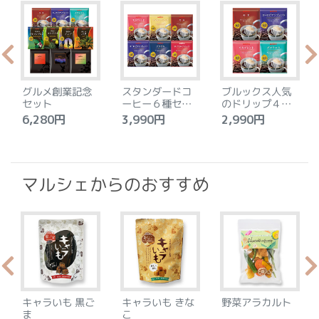
グルメ創業記念
スタンダードコ
ブルックス人気
セット
ーヒー６種セッ
のドリップ４種
ト
セット
6,280円
3,990円
2,990円
4
マルシェからのおすすめ
キャラいも 黒ご
キャラいも きな
野菜アラカルト
ま
こ