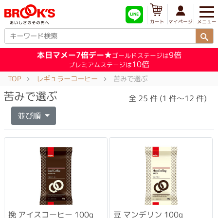
メニュー
マイページ
カート
本日マメー7倍デー★
9倍
ゴールドステージは
10倍
プレミアムステージは
TOP
レギュラーコーヒー
苦みで選ぶ
苦みで選ぶ
全 25 件 (1 件～12 件)
並び順
挽 アイスコーヒー 100g
豆 マンデリン 100g