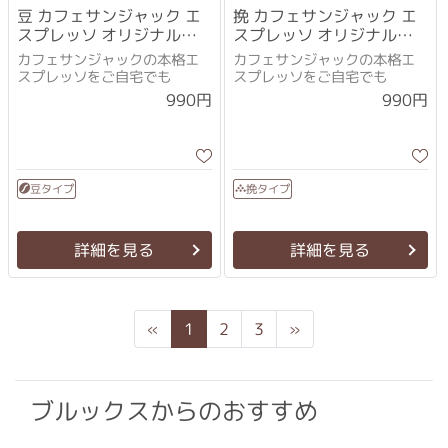
豆 カフェサンジャック エ
挽 カフェサンジャック エ
スプレッソ オリジナル
スプレッソ オリジナル
100g
100g
カフェサンジャックの本格エ
カフェサンジャックの本格エ
スプレッソをご自宅でも
スプレッソをご自宅でも
990円
990円
豆タイプ
挽タイプ
詳細を見る
詳細を見る
Previous
Next
«
1
2
3
»
ブルックスからのおすすめ