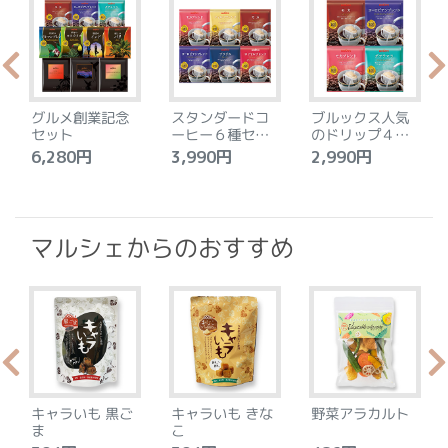
グルメ創業記念
スタンダードコ
ブルックス人気
セット
ーヒー６種セッ
のドリップ４種
ト
セット
6,280円
3,990円
2,990円
4
マルシェからのおすすめ
キャラいも 黒ご
キャラいも きな
野菜アラカルト
ま
こ