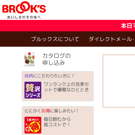
本日
ブルックスについて
ダイレクトメール
カタログの
申し込み
銘柄
にこだわりたい方に！
ワンランク上の充実セ
ットで優雅なひととき
とにかく
お得
に楽しみたい！
毎日飲むから
低コストで！