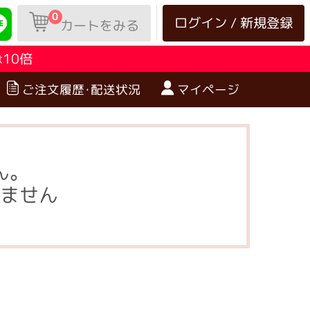
0
ログイン / 新規登録
カートをみる
10倍
は
ご注文履歴･配送状況
マイページ
ん。
ません