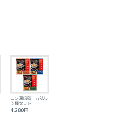
コク深焙煎 お試し
３種セット
4,280円