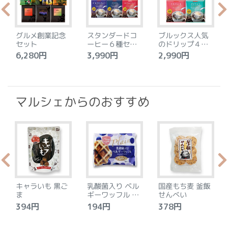
グルメ創業記念
スタンダードコ
ブルックス人気
セット
ーヒー６種セッ
のドリップ４種
ト
セット
6,280円
3,990円
2,990円
4
マルシェからのおすすめ
キャラいも 黒ご
乳酸菌入り ベル
国産もち麦 釜飯
ま
ギーワッフル プ
せんべい
レーン
394円
194円
378円