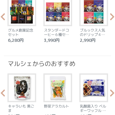
グルメ創業記念
スタンダードコ
ブルックス人気
セット
ーヒー６種セッ
のドリップ４種
ト
セット
6,280円
3,990円
2,990円
4
マルシェからのおすすめ
キャラいも 黒ご
野菜アラカルト
乳酸菌入り ベル
ま
ギーワッフル プ
レーン