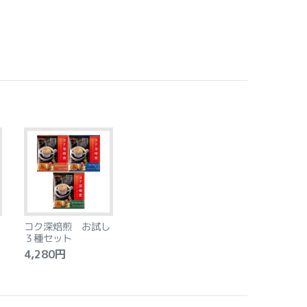
コク深焙煎 お試し
３種セット
4,280円