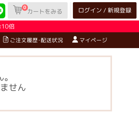
0
ログイン / 新規登録
カートをみる
10倍
は
ご注文履歴･配送状況
マイページ
ん。
ません