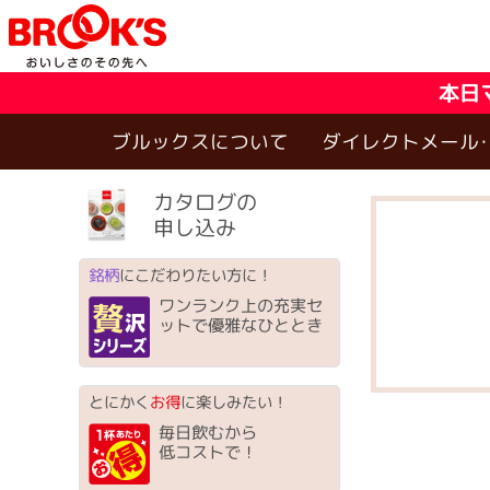
本日
ブルックスについて
ダイレクトメール
カタログの
申し込み
銘柄
にこだわりたい方に！
ワンランク上の充実セ
ットで優雅なひととき
とにかく
お得
に楽しみたい！
毎日飲むから
低コストで！