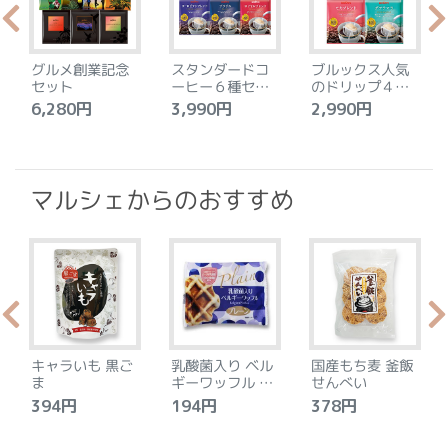
グルメ創業記念
スタンダードコ
ブルックス人気
セット
ーヒー６種セッ
のドリップ４種
ト
セット
6,280円
3,990円
2,990円
4
マルシェからのおすすめ
キャラいも 黒ご
乳酸菌入り ベル
国産もち麦 釜飯
ま
ギーワッフル プ
せんべい
レーン
394円
194円
378円