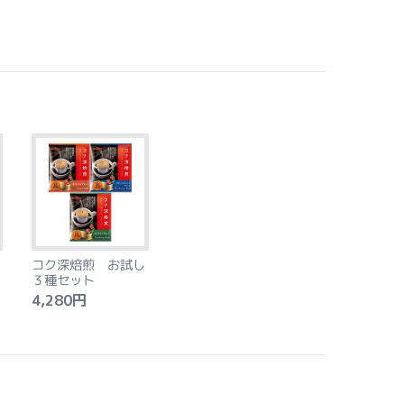
コク深焙煎 お試し
３種セット
4,280円