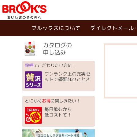
ブルックスについて
ダイレクトメール
カタログの
申し込み
銘柄
にこだわりたい方に！
ワンランク上の充実セ
ットで優雅なひととき
とにかく
お得
に楽しみたい！
毎日飲むから
低コストで！