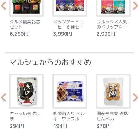
グルメ創業記念
スタンダードコ
ブルックス人気
セット
ーヒー６種セッ
のドリップ４種
ト
セット
6,280円
3,990円
2,990円
4
マルシェからのおすすめ
キャラいも 黒ご
乳酸菌入り ベル
国産もち麦 釜飯
ま
ギーワッフル プ
せんべい
レーン
394円
194円
378円