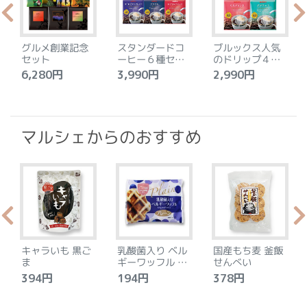
グルメ創業記念
スタンダードコ
ブルックス人気
セット
ーヒー６種セッ
のドリップ４種
ト
セット
6,280円
3,990円
2,990円
4
マルシェからのおすすめ
キャラいも 黒ご
乳酸菌入り ベル
国産もち麦 釜飯
ま
ギーワッフル プ
せんべい
レーン
394円
194円
378円