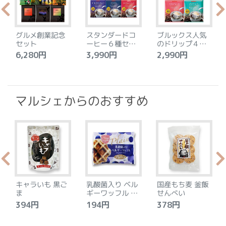
グルメ創業記念
スタンダードコ
ブルックス人気
セット
ーヒー６種セッ
のドリップ４種
ト
セット
6,280円
3,990円
2,990円
4
マルシェからのおすすめ
キャラいも 黒ご
乳酸菌入り ベル
国産もち麦 釜飯
ま
ギーワッフル プ
せんべい
レーン
394円
194円
378円