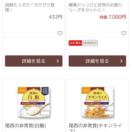
胡麻たっぷり！サクサク食
酵素ドリンクと世界のお粥シ
感！
リーズをセットに！
7,000円
432円
特価
送料無料
期間限定
詳細を見る
詳細を見る
尾西の非常食(白飯)
尾西の非常食(チキンライ
ス)