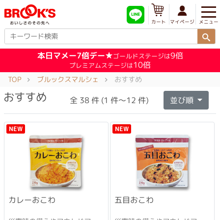
メニュー
マイページ
カート
本日マメー7倍デー★
9倍
ゴールドステージは
10倍
プレミアムステージは
TOP
ブルックスマルシェ
おすすめ
おすすめ
全 38 件 (1 件～12 件)
並び順
NEW
NEW
カレーおこわ
五目おこわ