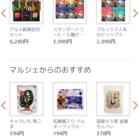
グルメ創業記念
スタンダードコ
ブルックス人気
セット
ーヒー６種セッ
のドリップ４種
ト
セット
6,280円
3,990円
2,990円
4
マルシェからのおすすめ
キャラいも 黒ご
乳酸菌入り ベル
国産もち麦 釜飯
ま
ギーワッフル プ
せんべい
レーン
394円
194円
378円