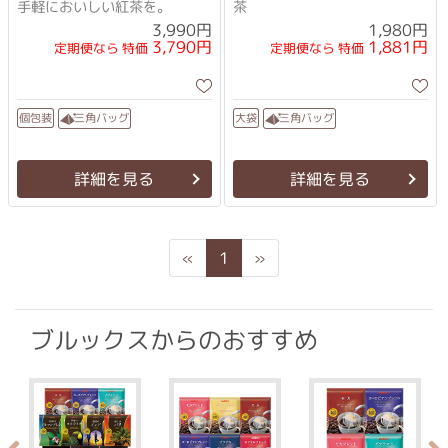
手軽においしい紅茶を。
茶
3,990円
1,980円
3,790円
1,881円
定期便なら 特価
定期便なら 特価
三角バッグ
三角バッグ
個包装
大袋
詳細を見る
詳細を見る
Previous
Next
«
1
»
ブルックスからのおすすめ