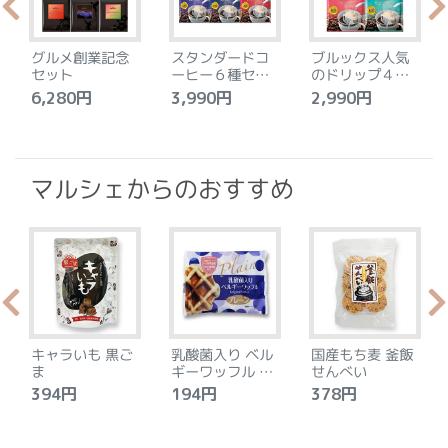
グルメ創業記念
スタンダードコ
ブルックス人気
セット
ーヒー６種セッ
のドリップ４種
ト
セット
6,280円
3,990円
2,990円
4
マルシェからのおすすめ
キャラいも 黒ご
乳酸菌入り ベル
国産もち麦 釜飯
ま
ギーワッフル プ
せんべい
レーン
394円
194円
378円