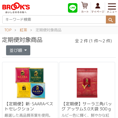
メニュー
マイページ
カート
TOP
紅茶
定期便対象商品
定期便対象商品
全 2 件 (1 件～2 件)
並び順
【定期便】新･SAARAベス
【定期便】サーラ三角バッ
トセレクション
グ アッサム3.0大袋 300ｇ
厳選した高品質茶葉を使用。
ルビー色に輝く、鮮やかな紅