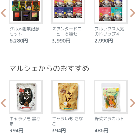
グルメ創業記念
スタンダードコ
ブルックス人気
セット
ーヒー６種セッ
のドリップ４種
ト
セット
6,280円
3,990円
2,990円
4
マルシェからのおすすめ
キャラいも 黒ご
キャラいも きな
野菜アラカルト
ま
こ
394円
394円
486円