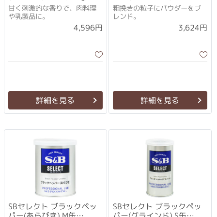
個セット
(210g)×3個セット
甘く刺激的な香りで、肉料理
粗挽きの粒子にパウダーをブ
や乳製品に。
レンド。
4,596円
3,624円
詳細を見る
詳細を見る
SBセレクト ブラックペッ
SBセレクト ブラックペッ
パー(あらびき) M缶
パー(グラインド) S缶