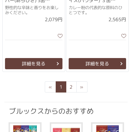
パー(あらびき) S缶
イス(パウダー) Ｓ缶
(100g)×3個セット
(65g)×3個セット
野性的な辛味と香りをお楽し
カレー粉の代表的な原料のひ
みください。
とつです。
2,079円
2,565円
詳細を見る
詳細を見る
Previous
Next
«
1
2
»
ブルックスからのおすすめ