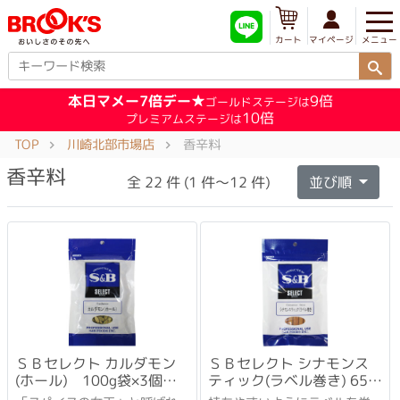
メニュー
マイページ
カート
本日マメー7倍デー★
9倍
ゴールドステージは
10倍
プレミアムステージは
TOP
川崎北部市場店
香辛料
香辛料
全 22 件 (1 件～12 件)
並び順
ＳＢセレクト カルダモン
ＳＢセレクト シナモンス
(ホール) 100g袋×3個セ
ティック(ラベル巻き) 65g
ット
袋×3個セット