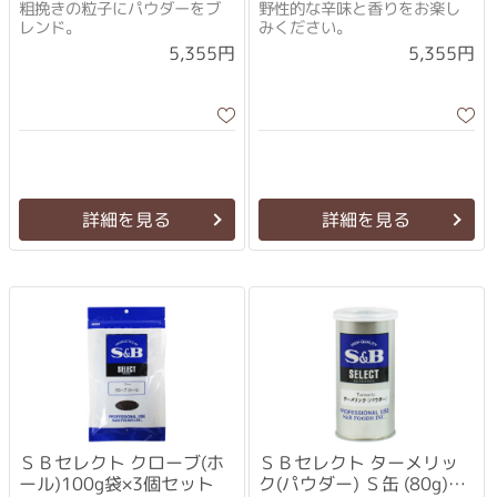
(370g)×3個セット
(370g)×3個セット
粗挽きの粒子にパウダーをブ
野性的な辛味と香りをお楽し
レンド。
みください。
5,355円
5,355円
詳細を見る
詳細を見る
ＳＢセレクト クローブ(ホ
ＳＢセレクト ターメリッ
ール)100g袋×3個セット
ク(パウダー) Ｓ缶 (80g)×3