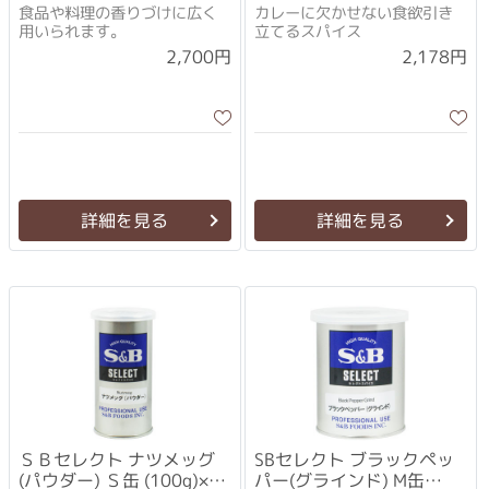
個セット
食品や料理の香りづけに広く
カレーに欠かせない食欲引き
用いられます。
立てるスパイス
2,700円
2,178円
詳細を見る
詳細を見る
ＳＢセレクト ナツメッグ
SBセレクト ブラックペッ
(パウダー) Ｓ缶 (100g)×3
パー(グラインド) M缶