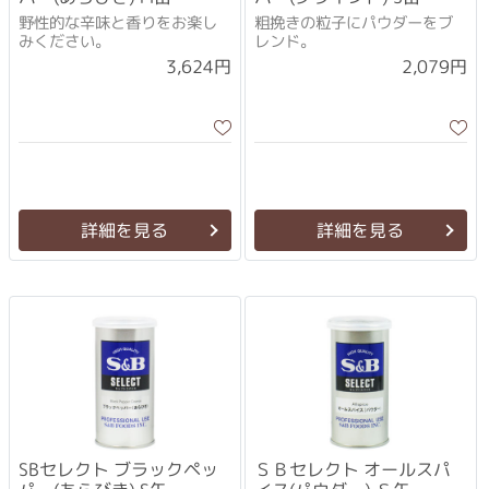
(210g)×3個セット
(100g)×3個セット
野性的な辛味と香りをお楽し
粗挽きの粒子にパウダーをブ
みください。
レンド。
3,624円
2,079円
詳細を見る
詳細を見る
SBセレクト ブラックペッ
ＳＢセレクト オールスパ