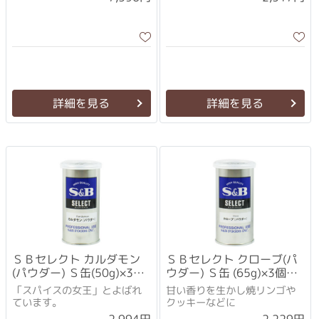
詳細を見る
詳細を見る
ＳＢセレクト カルダモン
ＳＢセレクト クローブ(パ
(パウダー) Ｓ缶(50g)×3個
ウダー) Ｓ缶 (65g)×3個セ
セット
ット
「スパイスの女王」とよばれ
甘い香りを生かし焼リンゴや
ています。
クッキーなどに