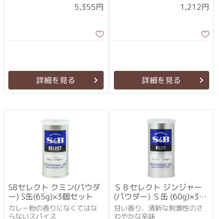
5,355円
1,212円
詳細を見る
詳細を見る
SBセレクト クミン(パウダ
ＳＢセレクト ジンジャー
ー) S缶(65g)×3個セット
(パウダー) Ｓ缶 (60g)×3個
セット
カレー粉の香りになくてはな
甘い香り、清新な刺激性のさ
らないスパイス
わやかな辛味