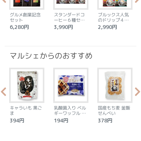
グルメ創業記念
スタンダードコ
ブルックス人気
セット
ーヒー６種セッ
のドリップ４種
ト
セット
6,280円
3,990円
2,990円
4
マルシェからのおすすめ
キャラいも 黒ご
乳酸菌入り ベル
国産もち麦 釜飯
ま
ギーワッフル プ
せんべい
レーン
394円
194円
378円