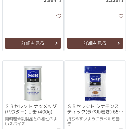
2,994円
2,229円
詳細を見る
詳細を見る
ＳＢセレクト ナツメッグ
ＳＢセレクト シナモンス
(パウダー) Ｌ缶 (400g)
ティック(ラベル巻き) 65g
袋×3個セット
肉料理や乳製品との相性のよ
持ちやすいようにラベルを巻
いスパイス
き