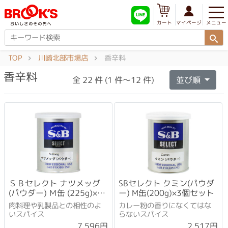
メニュー
マイページ
カート
TOP
川崎北部市場店
香辛料
香辛料
全 22 件 (1 件～12 件)
並び順
ＳＢセレクト ナツメッグ
SBセレクト クミン(パウダ
(パウダー) Ｍ缶 (225g)×3
ー) M缶(200g)×3個セット
個セット
肉料理や乳製品との相性のよ
カレー粉の香りになくてはな
いスパイス
らないスパイス
7,596円
2,517円