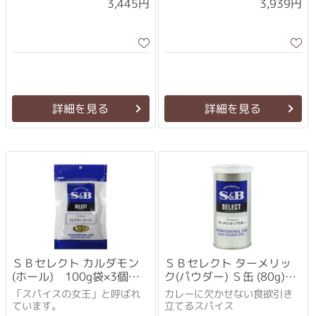
3,445円
3,939円
詳細を見る
詳細を見る
ＳＢセレクト カルダモン
ＳＢセレクト ターメリッ
(ホール) 100g袋×3個セ
ク(パウダー) Ｓ缶 (80g)×3
ット
個セット
「スパイスの女王」と呼ばれ
カレーに欠かせない食欲引き
ています。
立てるスパイス