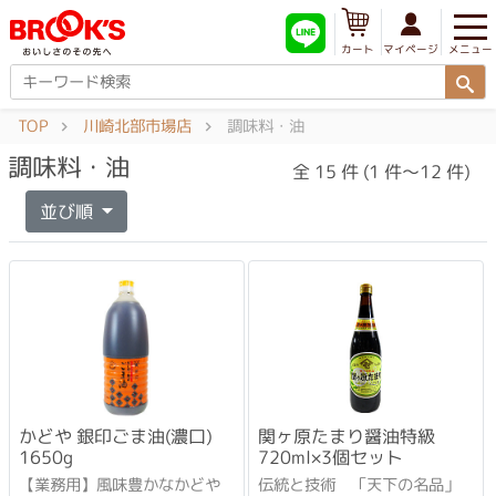
メニュー
マイページ
カート
TOP
川崎北部市場店
調味料・油
調味料・油
全 15 件 (1 件～12 件)
並び順
かどや 銀印ごま油(濃口)
関ヶ原たまり醤油特級
1650g
720ml×3個セット
【業務用】風味豊かなかどや
伝統と技術 「天下の名品」