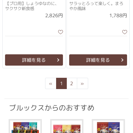
ース350g×3個セット
【プロ用】しょうゆなのに、
サラッとふって楽しく。まろ
サクサク新食感
やか風味
2,826円
1,788円
詳細を見る
詳細を見る
Previous
Next
«
1
2
»
ブルックスからのおすすめ