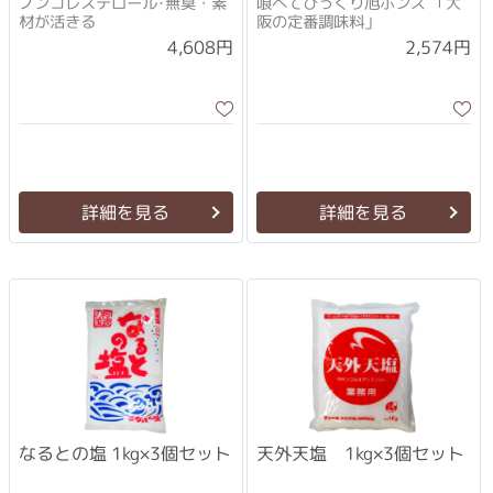
ノンコレステロール･無臭・素
喰べてびっくり旭ポンズ 「大
材が活きる
阪の定番調味料」
4,608円
2,574円
詳細を見る
詳細を見る
なるとの塩 1kg×3個セット
天外天塩 1kg×3個セット