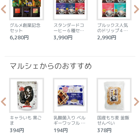
グルメ創業記念
スタンダードコ
ブルックス人気
セット
ーヒー６種セッ
のドリップ４種
ト
セット
6,280円
3,990円
2,990円
4
マルシェからのおすすめ
キャラいも 黒ご
乳酸菌入り ベル
国産もち麦 釜飯
ま
ギーワッフル プ
せんべい
レーン
394円
194円
378円