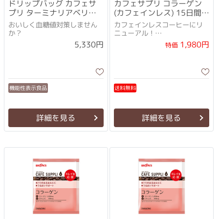
ドリップバッグ カフェサ
カフェサプリ コラーゲン
プリ ターミナリアベリリ
(カフェインレス) 15日間
カ 30袋
セット
おいしく血糖値対策しません
カフェインレスコーヒーにリ
か？
ニューアル！
10gになってよりおいしくなり
1,980円
5,330円
特価
ました！
機能性表示食品
送料無料
詳細を見る
詳細を見る