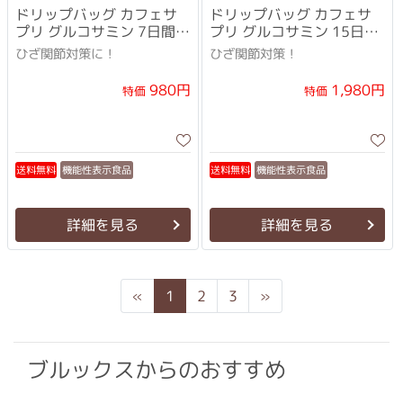
ドリップバッグ カフェサ
ドリップバッグ カフェサ
プリ グルコサミン 7日間ト
プリ グルコサミン 15日間
ライアルセット
セット
ひざ関節対策に！
ひざ関節対策！
1,980円
980円
特価
特価
機能性表示食品
機能性表示食品
送料無料
送料無料
詳細を見る
詳細を見る
Previous
Next
«
1
2
3
»
ブルックスからのおすすめ