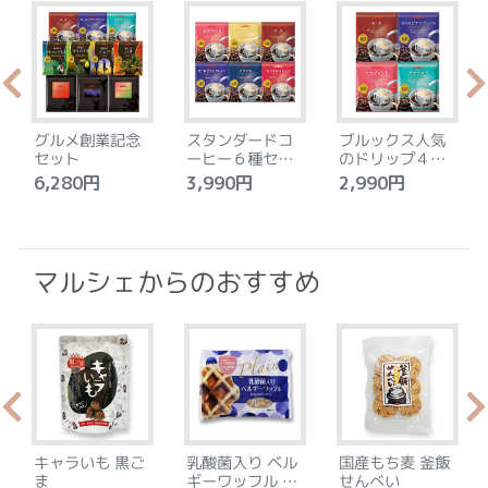
グルメ創業記念
スタンダードコ
ブルックス人気
セット
ーヒー６種セッ
のドリップ４種
ト
セット
6,280円
3,990円
2,990円
4
マルシェからのおすすめ
キャラいも 黒ご
乳酸菌入り ベル
国産もち麦 釜飯
ま
ギーワッフル プ
せんべい