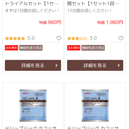
トライアルセット【1セッ
間セット【1セット1回限
ト1回限り】
り】
まずは7日間お試しください！
15日間お試しください！
1,980円
980円
特価
特価
5.0
3.0
機能性表示食品
機能性表示食品
送料無料
送料無料
詳細を見る
詳細を見る
ドリップバッグ カフェサ
ドリップバッグ カフェサ