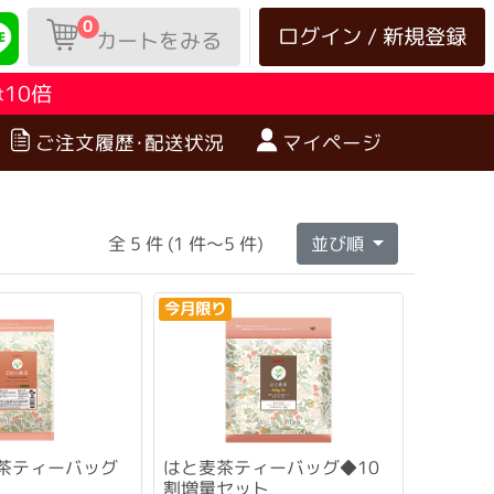
0
ログイン / 新規登録
カートをみる
10倍
は
ご注文履歴･配送状況
マイページ
全 5 件 (1 件～5 件)
並び順
今月限り
葉茶ティーバッグ
はと麦茶ティーバッグ◆10
割増量セット