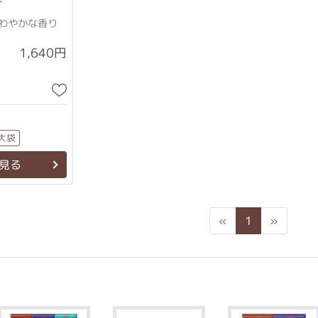
グ
わやかな香り
1,640円
大袋
見る
Previous
Next
«
1
»