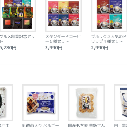
グルメ創業記念セッ
スタンダードコーヒ
ブルックス人気のド
ト
ー６種セット
リップ４種セット
,280円
3,990円
2,990円
黒ごま
乳酸菌入り ベルギー
国産もち麦 釜飯せん
白・黒