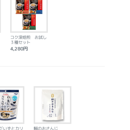
コク深焙煎 お試し
３種セット
4,280円
だいずとカリ
鰯のおさんじ