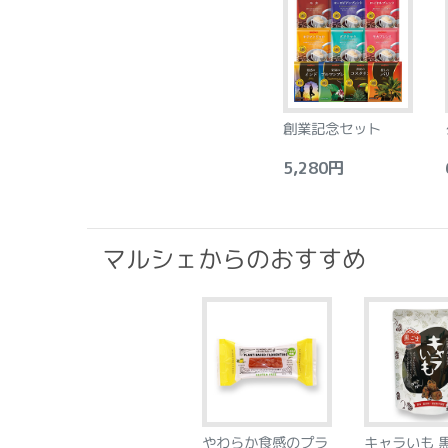
創業記念セット
5,280円
6
マルシェからのおすすめ
やわらか食感のプラ
キャラいも 