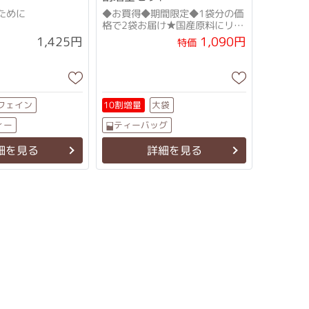
ために
◆お買得◆期間限定◆1袋分の価
格で2袋お届け★国産原料にリニ
ューアル！★
1,090円
1,425円
特価
フェイン
10割増量
大袋
ィー
ティーバッグ
ノンカフェイン
グ
細を見る
詳細を見る