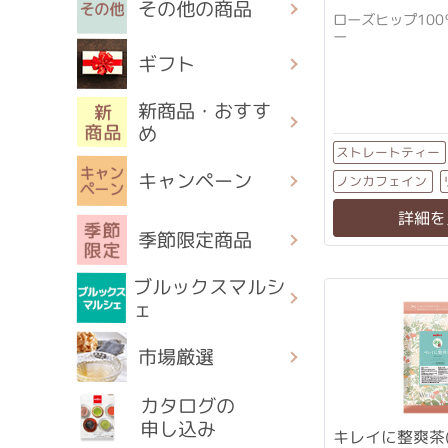
その他の商品
ローズヒップ10
ー
ギフト
新商品・おすす
め
ストレートティー
キャンペーン
ノンカフェイン
詳細を
季節限定商品
ブルックスマルシ
ェ
市場厳選
カタログの
申し込み
キレイに整爽茶