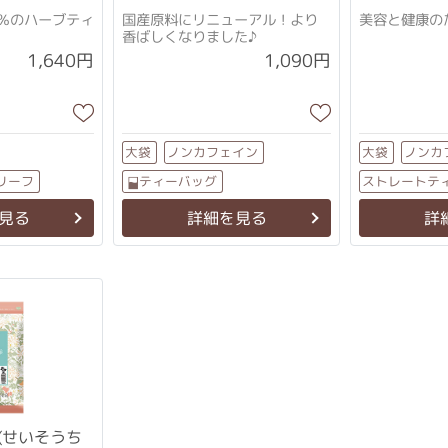
0％のハーブティ
国産原料にリニューアル！より
美容と健康の
香ばしくなりました♪
1,640円
1,090円
ノンカフェイン
ノンカ
大袋
大袋
ストレートテ
ティーバッグ
リーフ
ストレートティー
ティーバッ
見る
詳細を見る
詳
(せいそうち