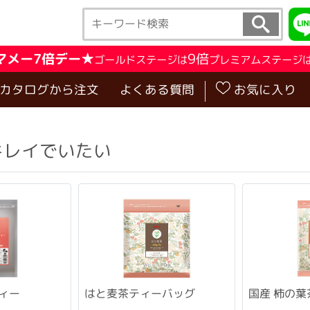
マメー7倍デー★
9倍
ゴールドステージは
プレミアムステージ
･カタログから注文
よくある質問
お気に入り
キレイでいたい
ィー
はと麦茶ティーバッグ
国産 柿の