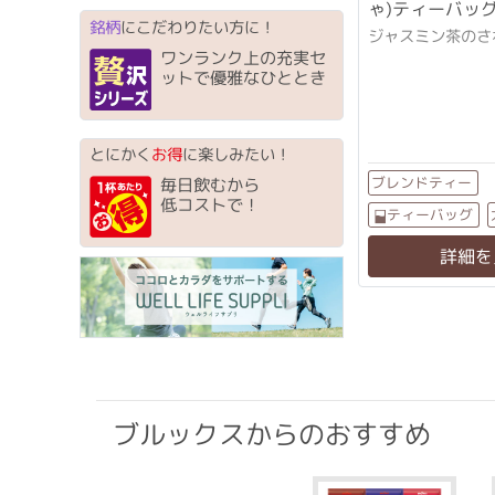
ゃ)ティーバッ
銘柄
にこだわりたい方に！
ジャスミン茶のさ
ワンランク上の充実セ
ットで優雅なひととき
とにかく
お得
に楽しみたい！
ブレンドティー
毎日飲むから
低コストで！
ティーバッグ
詳細を
ブルックスからのおすすめ