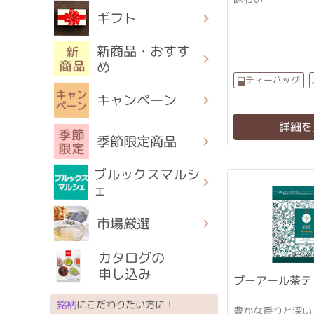
ギフト
新商品・おすす
め
ティーバッグ
キャンペーン
詳細を
季節限定商品
ブルックスマルシ
ェ
市場厳選
カタログの
申し込み
プーアール茶テ
銘柄
にこだわりたい方に！
豊かな香りと深い