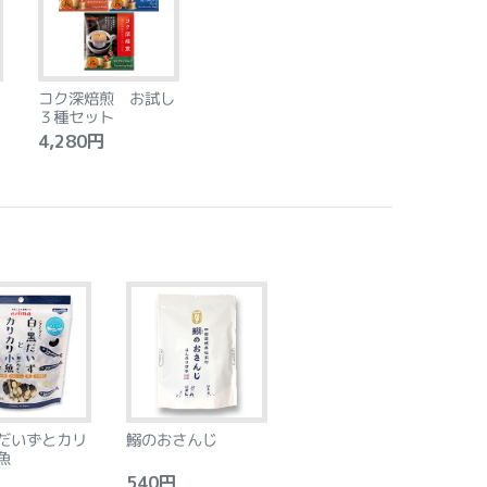
コク深焙煎 お試し
３種セット
4,280円
だいずとカリ
鰯のおさんじ
魚
540円