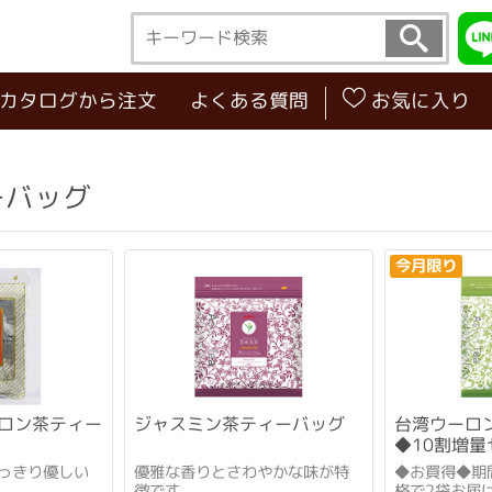
･カタログから注文
よくある質問
お気に入り
ーバッグ
今月限り
ロン茶ティー
ジャスミン茶ティーバッグ
台湾ウーロ
◆10割増量
っきり優しい
優雅な香りとさわやかな味が特
◆お買得◆期
徴です。
格で2袋お届