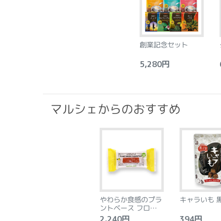
創業記念セット
5,280円
6
マルシェからのおすすめ
やわらか食感のプラ
キャラいも 
ントベース フロラン
タン アーモンド&レ
2,240円
394円