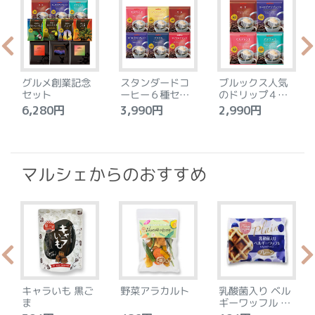
グルメ創業記念
スタンダードコ
ブルックス人気
セット
ーヒー６種セッ
のドリップ４種
ト
セット
6,280円
3,990円
2,990円
4
マルシェからのおすすめ
キャラいも 黒ご
野菜アラカルト
乳酸菌入り ベル
ま
ギーワッフル プ
レーン