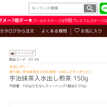
マメー7倍デー★
9倍
ゴールドステージは
プレミアムステージ
･カタログから注文
よくある質問
お気に入り
ティーバッグ
商品コード : 01-65
お水にポン！
香り高い宇治抹茶を100%使用！水出しですっきりと♪
宇治抹茶入水出し煎茶 150g
内容量 : 150g(ひもなしティーバッグ1個当たり5g)