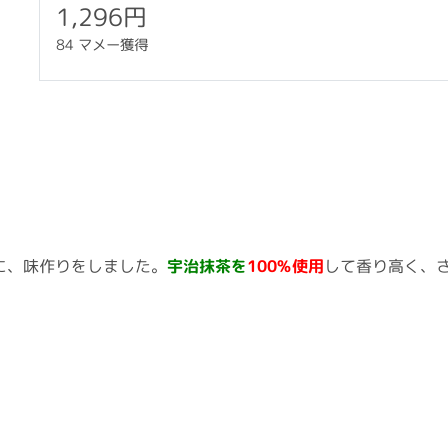
1,296円
84 マメー獲得
に、味作りをしました。
宇治抹茶を
100%使用
して香り高く、