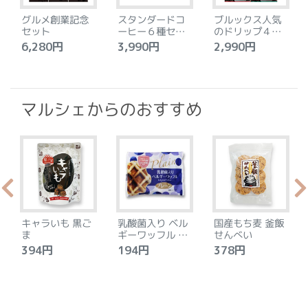
グルメ創業記念
スタンダードコ
ブルックス人気
セット
ーヒー６種セッ
のドリップ４種
ト
セット
6,280円
3,990円
2,990円
4
マルシェからのおすすめ
キャラいも 黒ご
乳酸菌入り ベル
国産もち麦 釜飯
ま
ギーワッフル プ
せんべい
レーン
394円
194円
378円