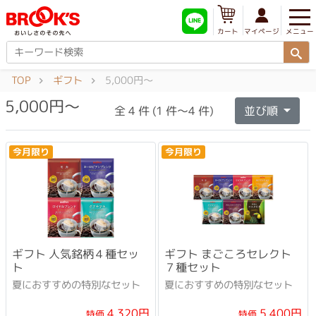
メニュー
マイページ
カート
TOP
ギフト
5,000円～
5,000円～
全 4 件 (1 件～4 件)
並び順
今月限り
今月限り
ギフト 人気銘柄４種セッ
ギフト まごころセレクト
ト
７種セット
夏におすすめの特別なセット
夏におすすめの特別なセット
4,320円
5,400円
特価
特価