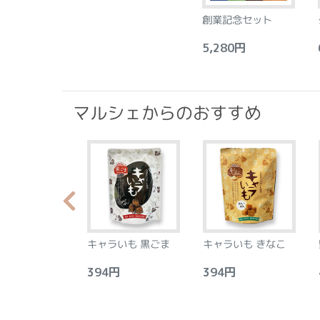
創業記念セット
5,280円
6
マルシェからのおすすめ
らか食感のプラ
キャラいも 黒ごま
キャラいも きなこ
ース フロラン
アーモンド&レ
0円
394円
394円
4
8個