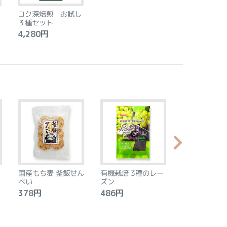
コク深焙煎 お試し
３種セット
4,280円
国産もち麦 釜飯せん
有機栽培 3種のレー
やわらか食感
べい
ズン
ントベース 
タン アーモ
378円
486円
2,240円
モン 8個