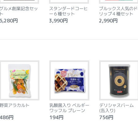
グルメ創業記念セッ
スタンダードコーヒ
ブルックス人気のド
ト
ー６種セット
リップ４種セット
,280円
3,990円
2,990円
野菜アラカルト
乳酸菌入り ベルギー
デリシャスバーム
ワッフル プレーン
(缶入り)
86円
194円
756円