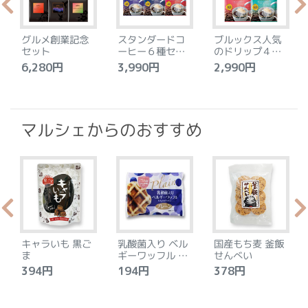
グルメ創業記念
スタンダードコ
ブルックス人気
セット
ーヒー６種セッ
のドリップ４種
ト
セット
6,280円
3,990円
2,990円
4
マルシェからのおすすめ
キャラいも 黒ご
乳酸菌入り ベル
国産もち麦 釜飯
ま
ギーワッフル プ
せんべい
レーン
394円
194円
378円