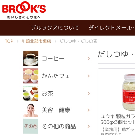
ブルックスについて
ダイレクトメール
TOP
川崎北部市場店
だしつゆ・だしの素
だしつゆ
コーヒー
かんたフェ
お茶
美容・健康
ユウキ 顆粒ガ
500g×3個セッ
その他の商品
【業務用】鶏ガラ
を顆粒状に。