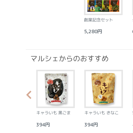
創業記念セット
5,280円
6
マルシェからのおすすめ
らか食感のプラ
キャラいも 黒ごま
キャラいも きなこ
ース フロラン
アーモンド&レ
0円
394円
394円
4
8個