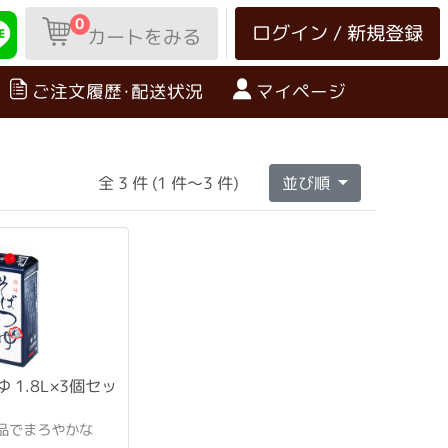
0
ログイン / 新規登録
カートをみる
ご注文履歴･配送状況
マイページ
全 3 件 (1 件～3 件)
並び順
 1.8L×3個セッ
品でまろやかな