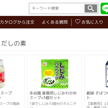
･カタログから注文
よくある質問
お気に入り
・だしの素
ラスープ
永谷園 業務用しじみわかめ
創味 そばつゆ
ト
スープ×3個セット
ト
スープの風味
1袋でしじみ70個分のオルニチ
【業務用】上
ン。
味・濃厚つゆ