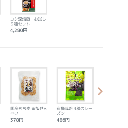
コク深焙煎 お試し
３種セット
4,280円
国産もち麦 釜飯せん
有機栽培 3種のレー
やわらか食感
べい
ズン
ントベース 
タン アーモ
378円
486円
2,240円
モン 8個