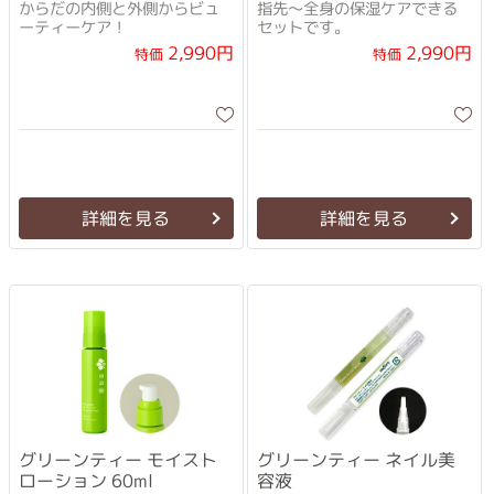
セット
からだの内側と外側からビュ
指先～全身の保湿ケアできる
ーティーケア！
セットです。
2,990円
2,990円
特価
特価
詳細を見る
詳細を見る
グリーンティー モイスト
グリーンティー ネイル美
ローション 60ml
容液