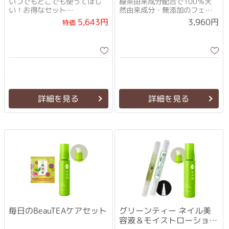
いつでもどこでも使ってほし
緑茶由来成分配合で100％天
い！お得なセット
然由来成分・無添加のフェイ
天然由来100%・無添加（防腐
ス＆ボディローション
5,643円
3,960円
特価
剤、合成界面活性剤、鉱物
油、人工香料、合成着色料）
のフェイス＆ボディローショ
ン
詳細を見る
詳細を見る
毎日のBeauTEAケアセット
グリーンティー ネイル美
容液＆モイストローション