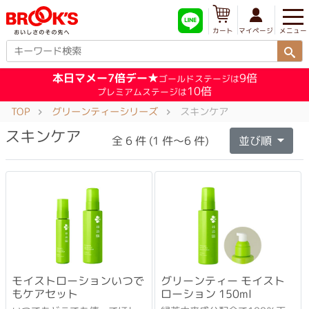
メニュー
マイページ
カート
本日マメー7倍デー★
9倍
ゴールドステージは
10倍
プレミアムステージは
TOP
グリーンティーシリーズ
スキンケア
スキンケア
全 6 件 (1 件～6 件)
並び順
モイストローションいつで
グリーンティー モイスト
もケアセット
ローション 150ml