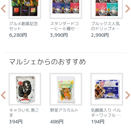
グルメ創業記念
スタンダードコ
ブルックス人気
セット
ーヒー６種セッ
のドリップ４種
ト
セット
6,280円
3,990円
2,990円
4
マルシェからのおすすめ
キャラいも 黒ご
野菜アラカルト
乳酸菌入り ベル
ま
ギーワッフル プ
レーン
394円
486円
194円