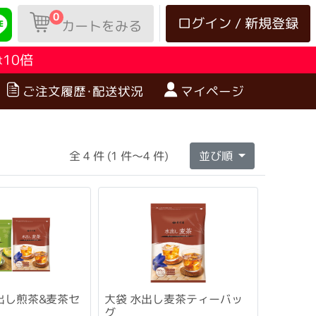
0
ログイン / 新規登録
カートをみる
10倍
は
ご注文履歴･配送状況
マイページ
全 4 件 (1 件～4 件)
並び順
出し煎茶&麦茶セ
大袋 水出し麦茶ティーバッ
グ