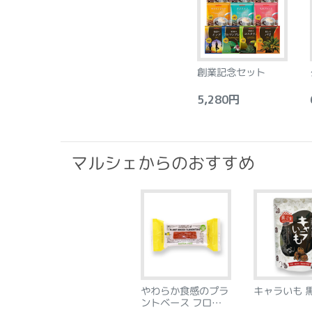
創業記念セット
5,280円
6
マルシェからのおすすめ
やわらか食感のプラ
キャラいも 
ントベース フロラン