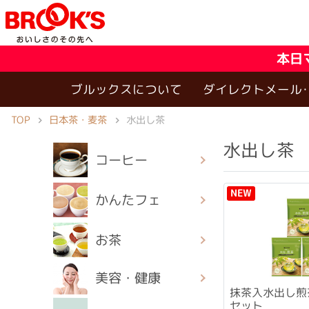
本日
ブルックスについて
ダイレクトメール
TOP
日本茶・麦茶
水出し茶
水出し茶
コーヒー
NEW
かんたフェ
お茶
美容・健康
抹茶入水出し煎
セット