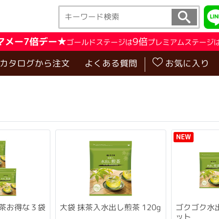
マメー7倍デー★
9倍
ゴールドステージは
プレミアムステージ
･カタログから注文
よくある質問
お気に入り
NEW
茶お得な３袋
大袋 抹茶入水出し煎茶 120g
ゴクゴク水
ット