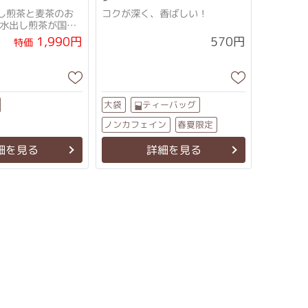
し煎茶と麦茶のお
コクが深く、香ばしい！
【水出し煎茶が国産
葉配合にリニューア
1,990円
570円
特価
ティーバッグ
大袋
ノンカフェイン
春夏限定
細を見る
詳細を見る