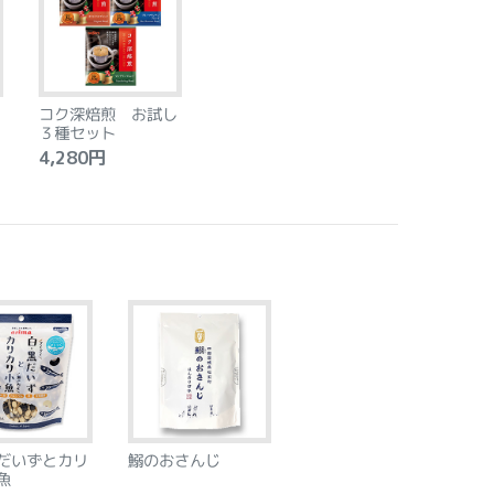
コク深焙煎 お試し
３種セット
4,280円
だいずとカリ
鰯のおさんじ
魚