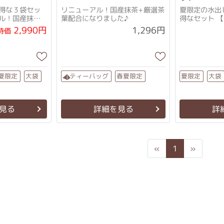
得な３袋セッ
リニューアル！国産抹茶+厳選茶
夏限定の水出
ル！国産抹茶
葉配合になりました♪
得なセット 
なりました♪】
抹茶+厳選茶
2,990円
1,296円
特価
ル♪】
ティーバッグ
春夏限定
夏限定
夏限定
大袋
大袋
見る
詳細を見る
詳
Previous
Next
«
1
»