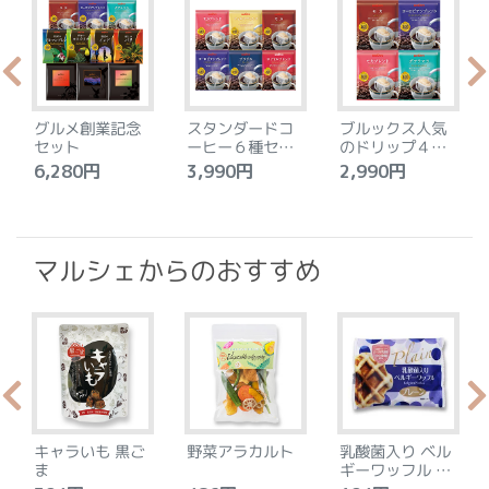
グルメ創業記念
スタンダードコ
ブルックス人気
セット
ーヒー６種セッ
のドリップ４種
ト
セット
6,280円
3,990円
2,990円
4
マルシェからのおすすめ
キャラいも 黒ご
野菜アラカルト
乳酸菌入り ベル
ま
ギーワッフル プ
レーン