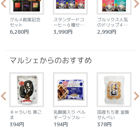
グルメ創業記念
スタンダードコ
ブルックス人気
セット
ーヒー６種セッ
のドリップ４種
ト
セット
6,280円
3,990円
2,990円
4
マルシェからのおすすめ
キャラいも 黒ご
乳酸菌入り ベル
国産もち麦 釜飯
ま
ギーワッフル プ
せんべい
レーン
394円
194円
378円