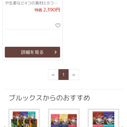
や生姜など4つの素材と8つの
健康成分が入った健康ドリン
2,390円
特価
ク。
詳細を見る
Previous
Next
«
1
»
ブルックスからのおすすめ