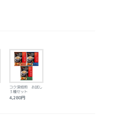
コク深焙煎 お試し
３種セット
4,280円