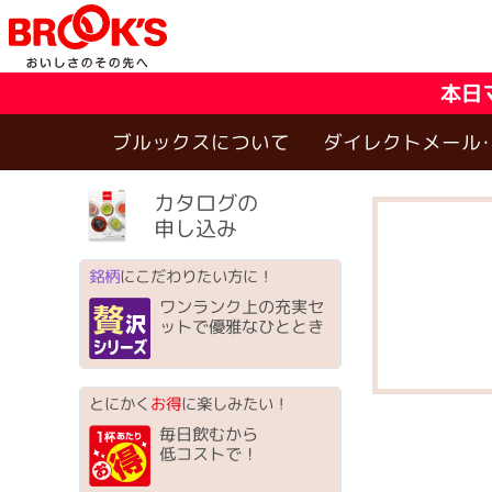
本日
ブルックスについて
ダイレクトメール
カタログの
申し込み
銘柄
にこだわりたい方に！
ワンランク上の充実セ
ットで優雅なひととき
とにかく
お得
に楽しみたい！
毎日飲むから
低コストで！