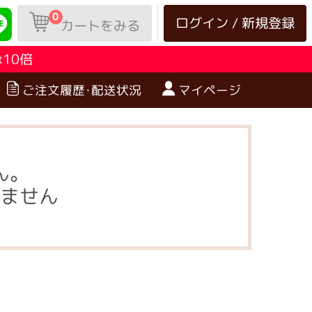
0
ログイン / 新規登録
カートをみる
10倍
は
ご注文履歴･配送状況
マイページ
ん。
ません