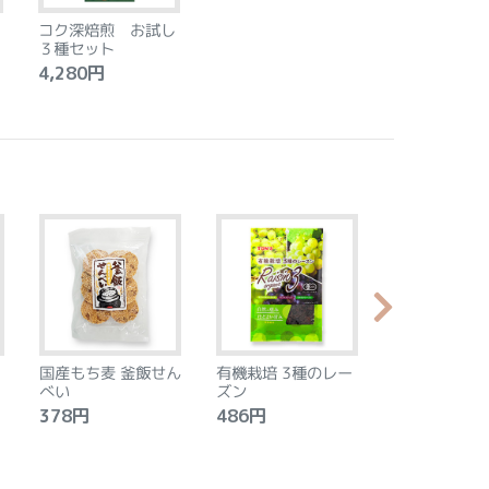
コク深焙煎 お試し
３種セット
4,280円
国産もち麦 釜飯せん
有機栽培 3種のレー
やわらか食感
べい
ズン
ントベース 
タン アーモ
378円
486円
2,240円
モン 8個