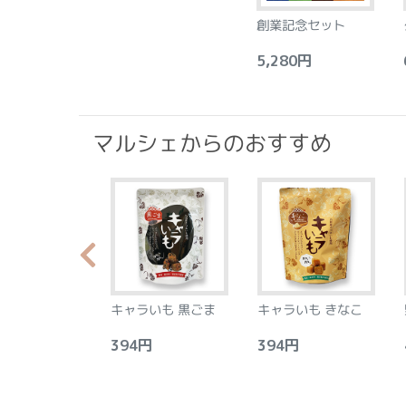
創業記念セット
5,280円
6
マルシェからのおすすめ
らか食感のプラ
キャラいも 黒ごま
キャラいも きなこ
ース フロラン
アーモンド&レ
0円
394円
394円
4
8個