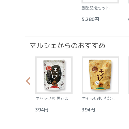
創業記念セット
5,280円
6
マルシェからのおすすめ
らか食感のプラ
キャラいも 黒ごま
キャラいも きなこ
ース フロラン
アーモンド&レ
0円
394円
394円
4
8個