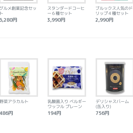
グルメ創業記念セッ
スタンダードコーヒ
ブルックス人気のド
ト
ー６種セット
リップ４種セット
,280円
3,990円
2,990円
野菜アラカルト
乳酸菌入り ベルギー
デリシャスバーム
ワッフル プレーン
(缶入り)
86円
194円
756円