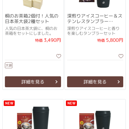
桐のお茶箱2個付！人気の
深煎りアイスコーヒー＆ス
日本茶大袋2種セット
テンレスタンブラー
(350mL)
人気の日本茶大袋に、桐のお
深煎りアイスコーヒーと香り
茶箱をセットにしました。
を楽しむタンブラーセット
3,490円
5,800円
特価
特価
大袋
詳細を見る
詳細を見る
NEW
NEW