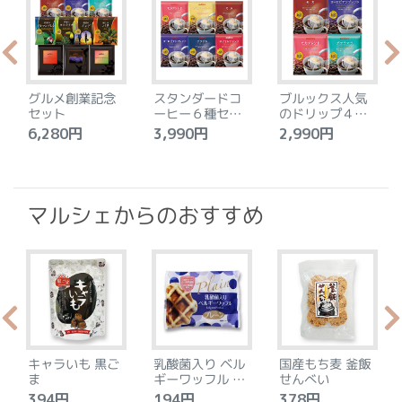
グルメ創業記念
スタンダードコ
ブルックス人気
セット
ーヒー６種セッ
のドリップ４種
ト
セット
6,280円
3,990円
2,990円
4
マルシェからのおすすめ
キャラいも 黒ご
乳酸菌入り ベル
国産もち麦 釜飯
ま
ギーワッフル プ
せんべい
レーン
394円
194円
378円